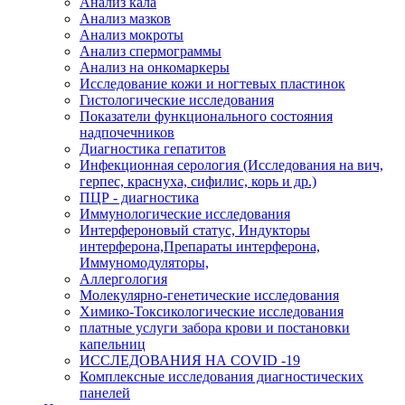
Анализ кала
Анализ мазков
Анализ мокроты
Анализ спермограммы
Анализ на онкомаркеры
Исследование кожи и ногтевых пластинок
Гистологические исследования
Показатели функционального состояния
надпочечников
Диагностика гепатитов
Инфекционная серология (Исследования на вич,
герпес, краснуха, сифилис, корь и др.)
ПЦР - диагностика
Иммунологические исследования
Интерфероновый статус, Индукторы
интерферона,Препараты интерферона,
Иммуномодуляторы,
Аллергология
Молекулярно-генетические исследования
Химико-Токсикологические исследования
платные услуги забора крови и постановки
капельниц
ИССЛЕДОВАНИЯ НА COVID -19
Комплексные исследования диагностических
панелей