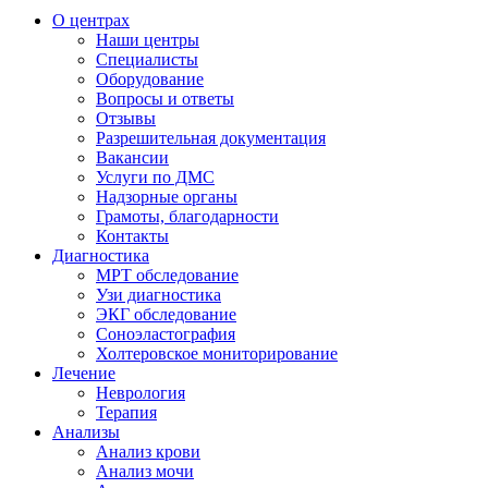
О центрах
Наши центры
Специалисты
Оборудование
Вопросы и ответы
Отзывы
Разрешительная документация
Вакансии
Услуги по ДМС
Надзорные органы
Грамоты, благодарности
Контакты
Диагностика
МРТ обследование
Узи диагностика
ЭКГ обследование
Соноэластография
Холтеровское мониторирование
Лечение
Неврология
Терапия
Анализы
Анализ крови
Анализ мочи