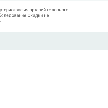
ртериография артерий головного
бследование Скидки не
4