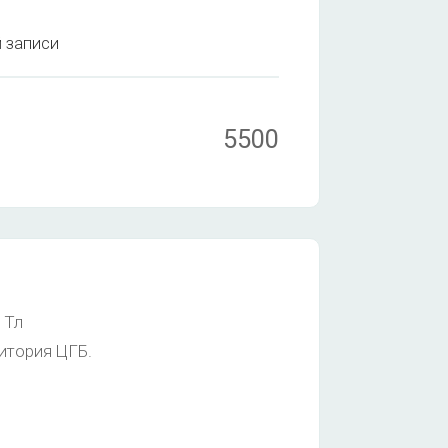
й записи
5500
 Тл
ритория ЦГБ.