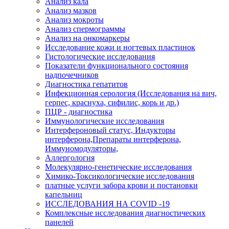
Анализ кала
Анализ мазков
Анализ мокроты
Анализ спермограммы
Анализ на онкомаркеры
Исследование кожи и ногтевых пластинок
Гистологические исследования
Показатели функционального состояния
надпочечников
Диагностика гепатитов
Инфекционная серология (Исследования на вич,
герпес, краснуха, сифилис, корь и др.)
ПЦР - диагностика
Иммунологические исследования
Интерфероновый статус, Индукторы
интерферона,Препараты интерферона,
Иммуномодуляторы,
Аллергология
Молекулярно-генетические исследования
Химико-Токсикологические исследования
платные услуги забора крови и постановки
капельниц
ИССЛЕДОВАНИЯ НА COVID -19
Комплексные исследования диагностических
панелей