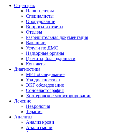
О центрах
Наши центры
Специалисты
Оборудование
Вопросы и ответы
Отзывы
Разрешительная документация
Вакансии
Услуги по ДМС
Надзорные органы
Грамоты, благодарности
Контакты
Диагностика
МРТ обследование
Узи диагностика
ЭКГ обследование
Соноэластография
Холтеровское мониторирование
Лечение
Неврология
Терапия
Анализы
Анализ крови
Анализ мочи