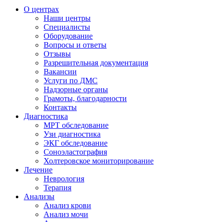
О центрах
Наши центры
Специалисты
Оборудование
Вопросы и ответы
Отзывы
Разрешительная документация
Вакансии
Услуги по ДМС
Надзорные органы
Грамоты, благодарности
Контакты
Диагностика
МРТ обследование
Узи диагностика
ЭКГ обследование
Соноэластография
Холтеровское мониторирование
Лечение
Неврология
Терапия
Анализы
Анализ крови
Анализ мочи