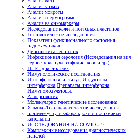
Анализ кала
Анализ мазков
Анализ мокроты
Анализ спермограммы
Анализ на онкомаркеры
Исследование кожи и ногтевых пластинок
Гистологические исследования
Показатели функционального состояния
надпочечников
Диагностика гепатитов
Инфекционная серология (Исследования на вич,
герпес, краснуха, сифилис, корь и др.)
ПЦР - диагностика
Иммунологические исследования
Интерфероновый статус, Индукторы
интерферона,Препараты интерферона,
Иммуномодуляторы,
Аллергология
Молекулярно-генетические исследования
Химико-Токсикологические исследования
платные услуги забора крови и постановки
капельниц
ИССЛЕДОВАНИЯ НА COVID -19
Комплексные исследования диагностических
панелей