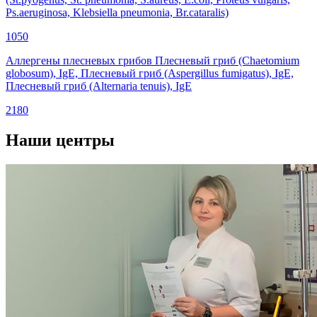
Ps.aeruginosa, Klebsiella pneumonia, Br.cataralis)
1050
Аллергены плесневых грибов Плесневый гриб (Chaetomium
globosum), IgE, Плесневый гриб (Aspergillus fumigatus), IgE,
Плесневый гриб (Alternaria tenuis), IgE
2180
Наши центры