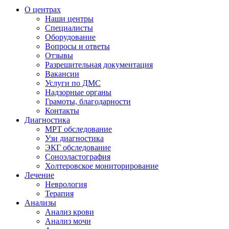
О центрах
Наши центры
Специалисты
Оборудование
Вопросы и ответы
Отзывы
Разрешительная документация
Вакансии
Услуги по ДМС
Надзорные органы
Грамоты, благодарности
Контакты
Диагностика
МРТ обследование
Узи диагностика
ЭКГ обследование
Соноэластография
Холтеровское мониторирование
Лечение
Неврология
Терапия
Анализы
Анализ крови
Анализ мочи