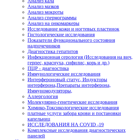
Анализ кала
Анализ мазков
Анализ мокроты
Анализ спермограммы
Анализ на онкомаркеры
Исследование кожи и ногтевых пластинок
Гистологические исследования
Показатели функционального состояния
надпочечников
Диагностика гепатитов
Инфекционная серология (Исследования на вич,
герпес, краснуха, сифилис, корь и др.)
ПЦР - диагностика
Иммунологические исследования
Интерфероновый статус, Индукторы
интерферона,Препараты интерферона,
Иммуномодуляторы,
Аллергология
Молекулярно-генетические исследования
Химико-Токсикологические исследования
платные услуги забора крови и постановки
капельниц
ИССЛЕДОВАНИЯ НА COVID -19
Комплексные исследования диагностических
панелей