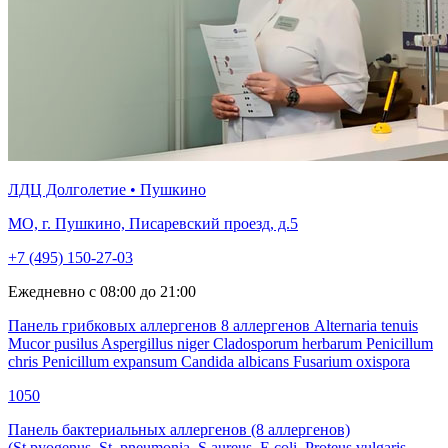
ЛДЦ Долголетие • Пушкино
МО, г. Пушкино, Писаревский проезд, д.5
+7 (495) 150-27-03
Ежедневно с 08:00 до 21:00
Панель грибковых аллергенов 8 аллергенов Alternaria tenuis
Mucor pusilus Aspergillus niger Cladosporum herbarum Penicillum
chris Penicillum expansum Candida albicans Fusarium oxispora
1050
Панель бактериальных аллергенов (8 аллергенов)
(St.pyogenus, St. pneumonia, S.aureus, E.coli, Proteus vulgaris,