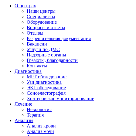
О центрах
Наши центры
Специалисты
Оборудование
Вопросы и ответы
Отзывы
Разрешительная документация
Вакансии
Услуги по ДМС
Надзорные органы
Грамоты, благодарности
Контакты
Диагностика
МРТ обследование
Узи диагностика
ЭКГ обследование
Соноэластография
Холтеровское мониторирование
Лечение
Неврология
Терапия
Анализы
Анализ крови
Анализ мочи