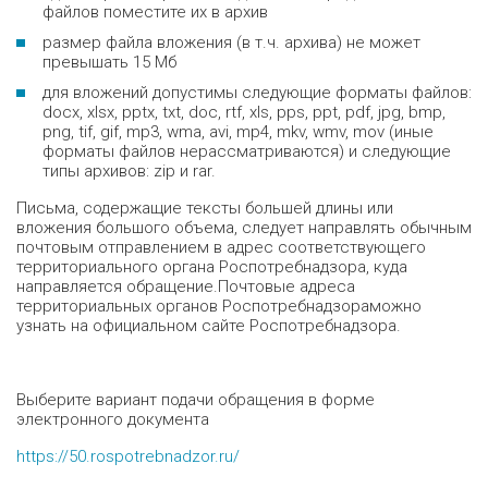
файлов поместите их в архив
размер файла вложения (в т.ч. архива) не может
превышать 15 Мб
для вложений допустимы следующие форматы файлов:
docx, xlsx, pptx, txt, doc, rtf, xls, pps, ppt, pdf, jpg, bmp,
png, tif, gif, mp3, wma, avi, mp4, mkv, wmv, mov (иные
форматы файлов нерассматриваются) и следующие
типы архивов: zip и rar.
Письма, содержащие тексты большей длины или
вложения большого объема, следует направлять обычным
почтовым отправлением в адрес соответствующего
территориального органа Роспотребнадзора, куда
направляется обращение.Почтовые адреса
территориальных органов Роспотребнадзораможно
узнать на официальном сайте Роспотребнадзора.
Выберите вариант подачи обращения в форме
электронного документа
https://50.rospotrebnadzor.ru/