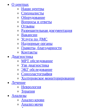
О центрах
Наши центры
Специалисты
Оборудование
Вопросы и ответы
Отзывы
Разрешительная документация
Вакансии
Услуги по ДМС
Надзорные органы
Грамоты, благодарности
Контакты
Диагностика
МРТ обследование
Узи диагностика
ЭКГ обследование
Соноэластография
Холтеровское мониторирование
Лечение
Неврология
Терапия
Анализы
Анализ крови
Анализ мочи