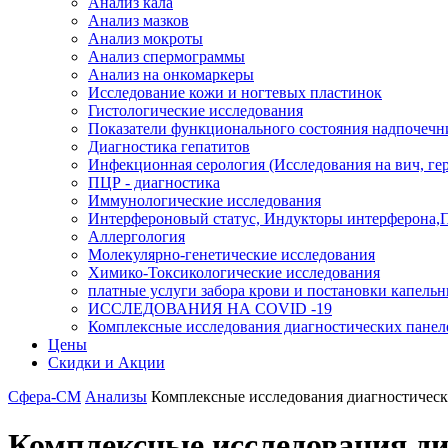
Анализ кала
Анализ мазков
Анализ мокроты
Анализ спермограммы
Анализ на онкомаркеры
Исследование кожи и ногтевых пластинок
Гистологические исследования
Показатели функционального состояния надпочечн
Диагностика гепатитов
Инфекционная серология (Исследования на вич, герп
ПЦР - диагностика
Иммунологические исследования
Интерфероновый статус, Индукторы интерферона,
Аллергология
Молекулярно-генетические исследования
Химико-Токсикологические исследования
платные услуги забора крови и постановки капель
ИССЛЕДОВАНИЯ НА COVID -19
Комплексные исследования диагностических панел
Цены
Скидки и Акции
Сфера-СМ
Анализы
Комплексные исследования диагностическ
Комплексные исследования ди