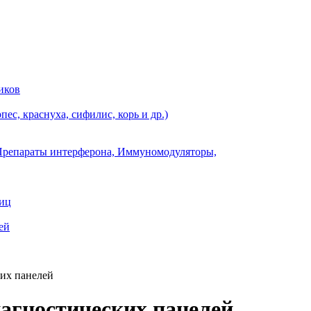
иков
ес, краснуха, сифилис, корь и др.)
Препараты интерферона, Иммуномодуляторы,
ниц
ей
их панелей
агностических панелей