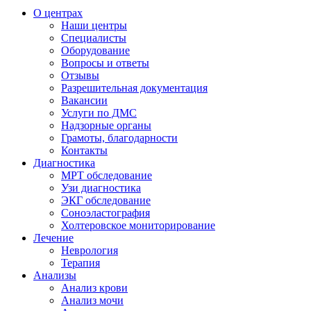
О центрах
Наши центры
Специалисты
Оборудование
Вопросы и ответы
Отзывы
Разрешительная документация
Вакансии
Услуги по ДМС
Надзорные органы
Грамоты, благодарности
Контакты
Диагностика
МРТ обследование
Узи диагностика
ЭКГ обследование
Соноэластография
Холтеровское мониторирование
Лечение
Неврология
Терапия
Анализы
Анализ крови
Анализ мочи