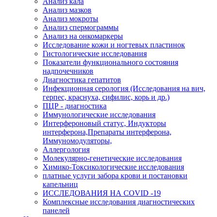
Анализ кала
Анализ мазков
Анализ мокроты
Анализ спермограммы
Анализ на онкомаркеры
Исследование кожи и ногтевых пластинок
Гистологические исследования
Показатели функционального состояния
надпочечников
Диагностика гепатитов
Инфекционная серология (Исследования на вич,
герпес, краснуха, сифилис, корь и др.)
ПЦР - диагностика
Иммунологические исследования
Интерфероновый статус, Индукторы
интерферона,Препараты интерферона,
Иммуномодуляторы,
Аллергология
Молекулярно-генетические исследования
Химико-Токсикологические исследования
платные услуги забора крови и постановки
капельниц
ИССЛЕДОВАНИЯ НА COVID -19
Комплексные исследования диагностических
панелей