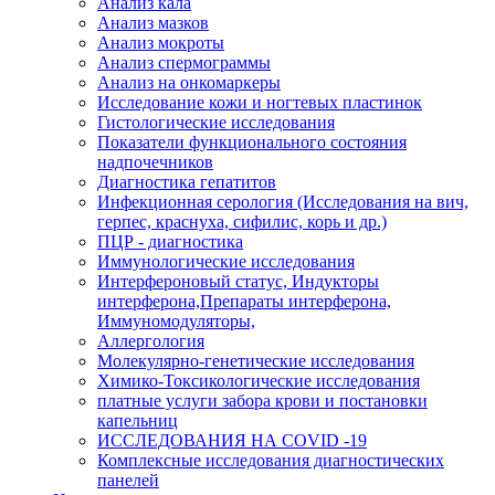
Анализ кала
Анализ мазков
Анализ мокроты
Анализ спермограммы
Анализ на онкомаркеры
Исследование кожи и ногтевых пластинок
Гистологические исследования
Показатели функционального состояния
надпочечников
Диагностика гепатитов
Инфекционная серология (Исследования на вич,
герпес, краснуха, сифилис, корь и др.)
ПЦР - диагностика
Иммунологические исследования
Интерфероновый статус, Индукторы
интерферона,Препараты интерферона,
Иммуномодуляторы,
Аллергология
Молекулярно-генетические исследования
Химико-Токсикологические исследования
платные услуги забора крови и постановки
капельниц
ИССЛЕДОВАНИЯ НА COVID -19
Комплексные исследования диагностических
панелей