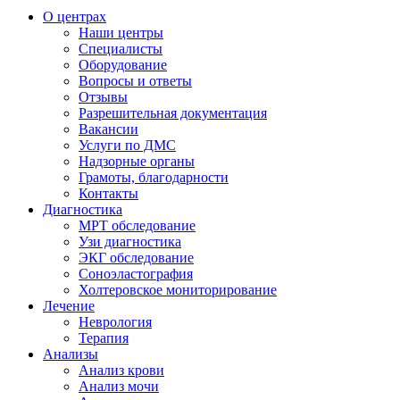
О центрах
Наши центры
Специалисты
Оборудование
Вопросы и ответы
Отзывы
Разрешительная документация
Вакансии
Услуги по ДМС
Надзорные органы
Грамоты, благодарности
Контакты
Диагностика
МРТ обследование
Узи диагностика
ЭКГ обследование
Соноэластография
Холтеровское мониторирование
Лечение
Неврология
Терапия
Анализы
Анализ крови
Анализ мочи