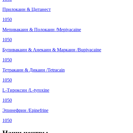
Прилокаин & Цитанест
1050
Мепивакаин & Полокаин /Mepivacaine
1050
Бупивакаин & Анекаин & Маркаин /Bupivacaine
1050
Тетракаин & Дикаин /Tetracain
1050
L-Тироксин /L-tyroxine
1050
Эпинефрин /Epinefrine
1050
Наши центры