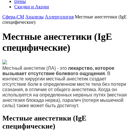
Цены
Скидки и Акции
Сфера-СМ
Анализы
Аллергология
Местные анестетики (IgE
специфические)
Местные анестетики (IgE
специфические)
Местный анестетик (ЛА) - это
лекарство, которое
вызывает отсутствие болевого ощущения
. В
контексте хирургии местный анестетик создает
отсутствие боли в определенном месте тела без потери
сознания, в отличие от общего анестетика. Когда он
используется на определенных нервных путях (местная
анестезия блокада нерва), паралич (потеря мышечной
силы) также может быть достигнут.
Местные анестетики (IgE
специфические)