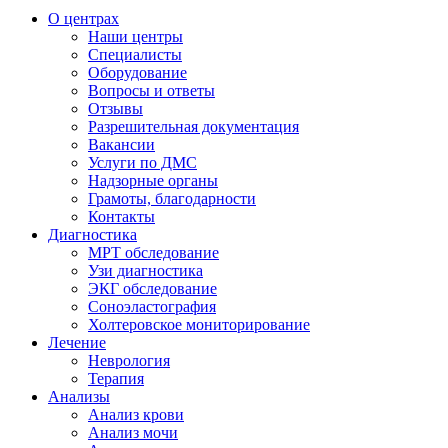
О центрах
Наши центры
Специалисты
Оборудование
Вопросы и ответы
Отзывы
Разрешительная документация
Вакансии
Услуги по ДМС
Надзорные органы
Грамоты, благодарности
Контакты
Диагностика
МРТ обследование
Узи диагностика
ЭКГ обследование
Соноэластография
Холтеровское мониторирование
Лечение
Неврология
Терапия
Анализы
Анализ крови
Анализ мочи