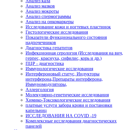
Анализ кала
Анализ мазков
Анализ мокроты
Анализ спермограммы
Анализ на онкомаркеры
Исследование кожи и ногтевых пластинок
Гистологические исследования
Показатели функционального состояния
надпочечников
Диагностика гепатитов
Инфекционная серология (Исследования на вич,
герпес, краснуха, сифилис, корь и др.)
ПЦР - диагностика
Иммунологические исследования
Интерфероновый статус, Индукторы
интерферона,Препараты интерферона,
Иммуномодуляторы,
Аллергология
Молекулярно-генетические исследования
Химико-Токсикологические исследования
платные услуги забора крови и постановки
капельниц
ИССЛЕДОВАНИЯ НА COVID -19
Комплексные исследования диагностических
панелей