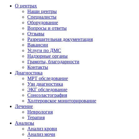
О центрах
Наши центры
Специалисты
Оборудование
Вопросы и ответы
Отзывы
Разрешительная документация
Вакансии
Услуги по ДМС
Надзорные органы
Грамоты, благодарности
Контакты
Диагностика
МРТ обследование
Узи диагностика
ЭКГ обследование
Соноэластография
Холтеровское мониторирование
Лечение
Неврология
Терапия
Анализы
Анализ крови
Анализ мочи