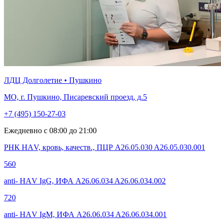
ЛДЦ Долголетие • Пушкино
МО, г. Пушкино, Писаревский проезд, д.5
+7 (495) 150-27-03
Ежедневно с 08:00 до 21:00
РНК НАV, кровь, качеств., ПЦР A26.05.030 A26.05.030.001
560
anti- НАV IgG, ИФА A26.06.034 A26.06.034.002
720
anti- НАV IgM, ИФА A26.06.034 A26.06.034.001