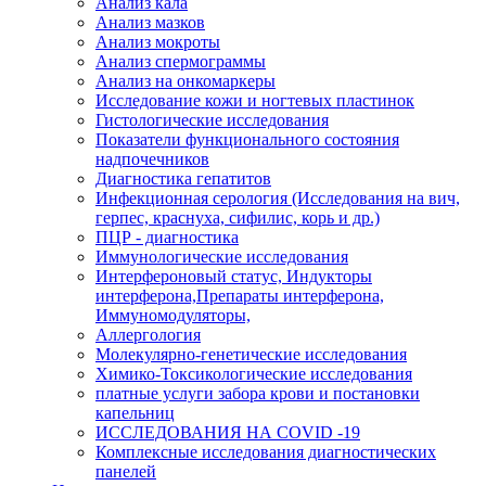
Анализ кала
Анализ мазков
Анализ мокроты
Анализ спермограммы
Анализ на онкомаркеры
Исследование кожи и ногтевых пластинок
Гистологические исследования
Показатели функционального состояния
надпочечников
Диагностика гепатитов
Инфекционная серология (Исследования на вич,
герпес, краснуха, сифилис, корь и др.)
ПЦР - диагностика
Иммунологические исследования
Интерфероновый статус, Индукторы
интерферона,Препараты интерферона,
Иммуномодуляторы,
Аллергология
Молекулярно-генетические исследования
Химико-Токсикологические исследования
платные услуги забора крови и постановки
капельниц
ИССЛЕДОВАНИЯ НА COVID -19
Комплексные исследования диагностических
панелей