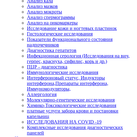
Анализ кала
Анализ мазков
Анализ мокроты
Анализ спермограммы
Анализ на онкомаркеры
Исследование кожи и ногтевых пластинок
Гистологические исследования
Показатели функционального состояния
надпочечников
Диагностика гепатитов
Инфекционная серология (Исследования на вич,
герпес, краснуха, сифилис, корь и др.)
ПЦР - диагностика
Иммунологические исследования
Интерфероновый статус, Индукторы
интерферона,Препараты интерферона,
Иммуномодуляторы,
Аллергология
Молекулярно-генетические исследования
Химико-Токсикологические исследования
платные услуги забора крови и постановки
капельниц
ИССЛЕДОВАНИЯ НА COVID -19
Комплексные исследования диагностических
панелей