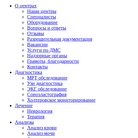
О центрах
Наши центры
Специалисты
Оборудование
Вопросы и ответы
Отзывы
Разрешительная документация
Вакансии
Услуги по ДМС
Надзорные органы
Грамоты, благодарности
Контакты
Диагностика
МРТ обследование
Узи диагностика
ЭКГ обследование
Соноэластография
Холтеровское мониторирование
Лечение
Неврология
Терапия
Анализы
Анализ крови
Анализ мочи