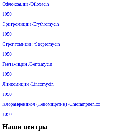
Офлоксацин /Ofloxacin
1050
Эритромицин /Erythromycin
1050
Стрептомицин /Streptomycin
1050
Гентамицин /Gentamycin
1050
Линкомицин /Lincomycin
1050
Хлорамфеникол (Левомицетин) /Chloramphenico
1050
Наши центры