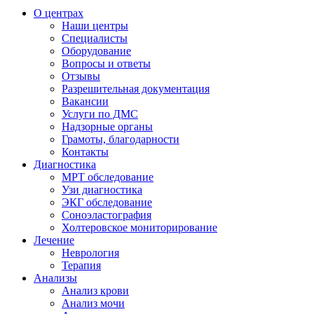
О центрах
Наши центры
Специалисты
Оборудование
Вопросы и ответы
Отзывы
Разрешительная документация
Вакансии
Услуги по ДМС
Надзорные органы
Грамоты, благодарности
Контакты
Диагностика
МРТ обследование
Узи диагностика
ЭКГ обследование
Соноэластография
Холтеровское мониторирование
Лечение
Неврология
Терапия
Анализы
Анализ крови
Анализ мочи