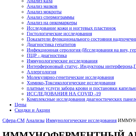
Анализ кала
Анализ мазков
Анализ мокроты
Анализ спермограммы
Анализ на онкомаркеры
Исследование кожи и ногтевых пластинок
Гистологические исследования
Показатели функционального состояния надпочечн
Диагностика гепатитов
Инфекционная серология (Исследования на вич, герп
ПЦР - диагностика
Иммунологические исследования
Интерфероновый статус, Индукторы интерферона,
Аллергология
Молекулярно-генетические исследования
Химико-Токсикологические исследования
платные услуги забора крови и постановки капель
ИССЛЕДОВАНИЯ НА COVID -19
Комплексные исследования диагностических панел
Цены
Скидки и Акции
Сфера-СМ
Анализы
Иммунологические исследования
ИММУН
ИММУНОФЕРМЕНТНЫЙ А