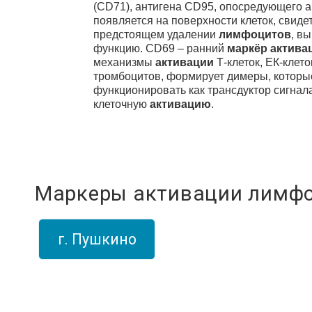
(CD71), антигена CD95, опосредующего а
появляется на поверхности клеток, свиде
предстоящем удалении
лимфоцитов
, в
функцию. CD69 – ранний
маркёр
актива
механизмы
активации
Т-клеток, ЕК-клето
тромбоцитов, формирует димеры, которы
функционировать как трансдуктор сигнал
клеточную
активацию
.
Маркеры активации лимф
г. Пушкино