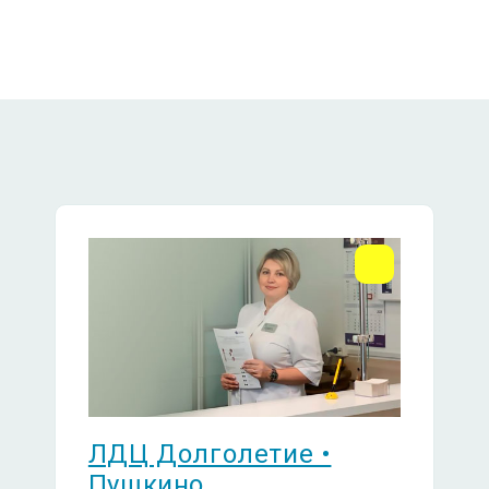
ЛДЦ Долголетие • Пушкино
МО, г. Пушкино, Писаревский проезд, д.5
+7 (495) 150-27-03
Ежедневно с 08:00 до 21:00
1950
1950
1950
ЛДЦ Долголетие •
Пушкино