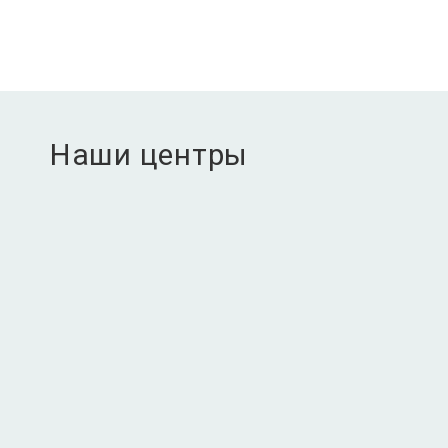
Наши центры
содержание СD4+СD25+
содержание CD8+CD25+
содержание CD4+DR+