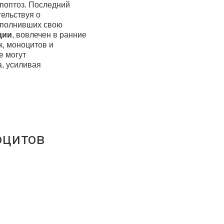
поптоз. Последний
тельствуя о
ыполнивших свою
ции
, вовлечен в ранние
к, моноцитов и
е могут
а, усиливая
оцитов