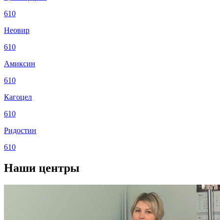
610
Неовир
610
Амиксин
610
Кагоцел
610
Ридостин
610
Наши центры