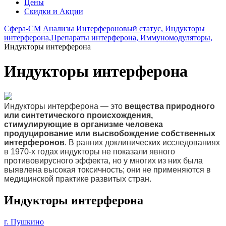
Цены
Скидки и Акции
Сфера-СМ
Анализы
Интерфероновый статус, Индукторы
интерферона,Препараты интерферона, Иммуномодуляторы,
Индукторы интерферона
Индукторы интерферона
Индукторы интерферона — это
вещества природного
или синтетического происхождения,
стимулирующие в организме человека
продуцирование или высвобождение собственных
интерферонов
. В ранних доклинических исследованиях
в 1970-х годах индукторы не показали явного
противовирусного эффекта, но у многих из них была
выявлена высокая токсичность; они не применяются в
медицинской практике развитых стран.
Индукторы интерферона
г. Пушкино