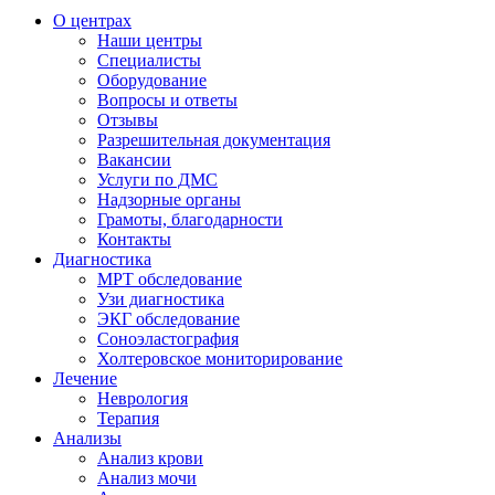
О центрах
Наши центры
Специалисты
Оборудование
Вопросы и ответы
Отзывы
Разрешительная документация
Вакансии
Услуги по ДМС
Надзорные органы
Грамоты, благодарности
Контакты
Диагностика
МРТ обследование
Узи диагностика
ЭКГ обследование
Соноэластография
Холтеровское мониторирование
Лечение
Неврология
Терапия
Анализы
Анализ крови
Анализ мочи