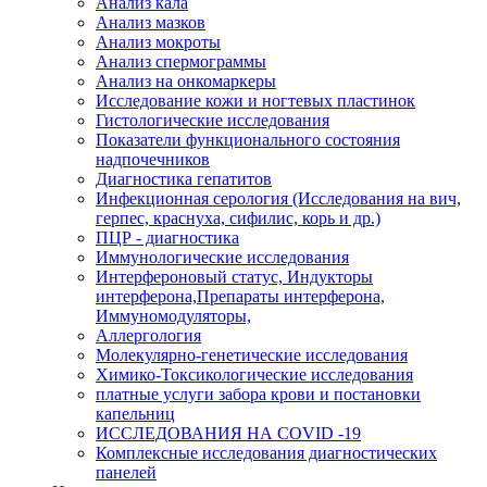
Анализ кала
Анализ мазков
Анализ мокроты
Анализ спермограммы
Анализ на онкомаркеры
Исследование кожи и ногтевых пластинок
Гистологические исследования
Показатели функционального состояния
надпочечников
Диагностика гепатитов
Инфекционная серология (Исследования на вич,
герпес, краснуха, сифилис, корь и др.)
ПЦР - диагностика
Иммунологические исследования
Интерфероновый статус, Индукторы
интерферона,Препараты интерферона,
Иммуномодуляторы,
Аллергология
Молекулярно-генетические исследования
Химико-Токсикологические исследования
платные услуги забора крови и постановки
капельниц
ИССЛЕДОВАНИЯ НА COVID -19
Комплексные исследования диагностических
панелей