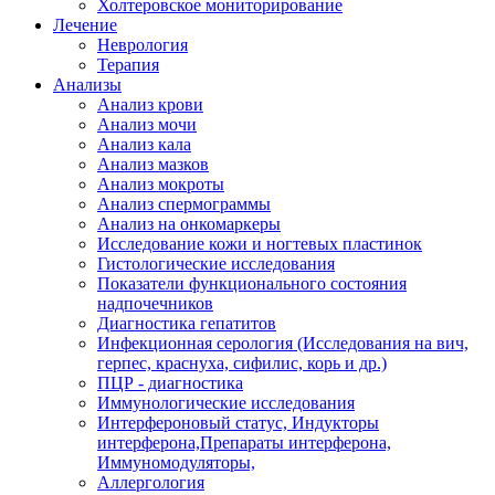
Холтеровское мониторирование
Лечение
Неврология
Терапия
Анализы
Анализ крови
Анализ мочи
Анализ кала
Анализ мазков
Анализ мокроты
Анализ спермограммы
Анализ на онкомаркеры
Исследование кожи и ногтевых пластинок
Гистологические исследования
Показатели функционального состояния
надпочечников
Диагностика гепатитов
Инфекционная серология (Исследования на вич,
герпес, краснуха, сифилис, корь и др.)
ПЦР - диагностика
Иммунологические исследования
Интерфероновый статус, Индукторы
интерферона,Препараты интерферона,
Иммуномодуляторы,
Аллергология