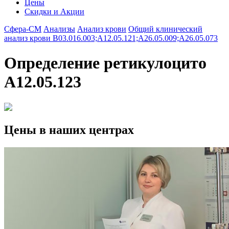
Цены
Скидки и Акции
Сфера-СМ
Анализы
Анализ крови
Общий клинический
анализ крови B03.016.003;A12.05.121;A26.05.009;A26.05.073
Определение ретикулоцито
A12.05.123
Цены в наших центрах