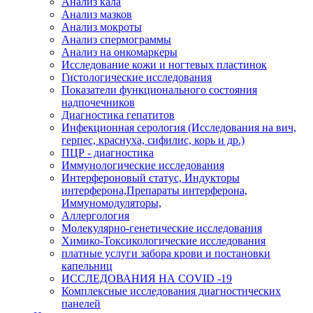
Анализ кала
Анализ мазков
Анализ мокроты
Анализ спермограммы
Анализ на онкомаркеры
Исследование кожи и ногтевых пластинок
Гистологические исследования
Показатели функционального состояния
надпочечников
Диагностика гепатитов
Инфекционная серология (Исследования на вич,
герпес, краснуха, сифилис, корь и др.)
ПЦР - диагностика
Иммунологические исследования
Интерфероновый статус, Индукторы
интерферона,Препараты интерферона,
Иммуномодуляторы,
Аллергология
Молекулярно-генетические исследования
Химико-Токсикологические исследования
платные услуги забора крови и постановки
капельниц
ИССЛЕДОВАНИЯ НА COVID -19
Комплексные исследования диагностических
панелей