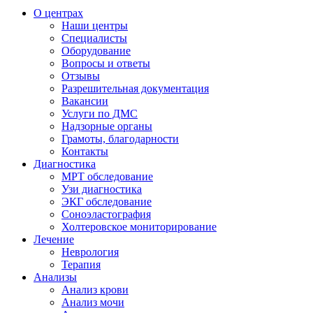
О центрах
Наши центры
Специалисты
Оборудование
Вопросы и ответы
Отзывы
Разрешительная документация
Вакансии
Услуги по ДМС
Надзорные органы
Грамоты, благодарности
Контакты
Диагностика
МРТ обследование
Узи диагностика
ЭКГ обследование
Соноэластография
Холтеровское мониторирование
Лечение
Неврология
Терапия
Анализы
Анализ крови
Анализ мочи