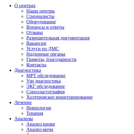
О центрах
Наши центры
Специалисты
Оборудование
Вопросы и ответы
Отзывы
Разрешительная документация
Вакансии
Услуги по ДМС
Надзорные органы
Грамоты, благодарности
Контакты
Диагностика
МРТ обследование
Узи диагностика
ЭКГ обследование
Соноэластография
Холтеровское мониторирование
Лечение
Неврология
Терапия
Анализы
Анализ крови
Анализ мочи