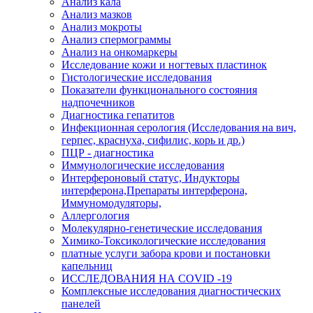
Анализ кала
Анализ мазков
Анализ мокроты
Анализ спермограммы
Анализ на онкомаркеры
Исследование кожи и ногтевых пластинок
Гистологические исследования
Показатели функционального состояния
надпочечников
Диагностика гепатитов
Инфекционная серология (Исследования на вич,
герпес, краснуха, сифилис, корь и др.)
ПЦР - диагностика
Иммунологические исследования
Интерфероновый статус, Индукторы
интерферона,Препараты интерферона,
Иммуномодуляторы,
Аллергология
Молекулярно-генетические исследования
Химико-Токсикологические исследования
платные услуги забора крови и постановки
капельниц
ИССЛЕДОВАНИЯ НА COVID -19
Комплексные исследования диагностических
панелей