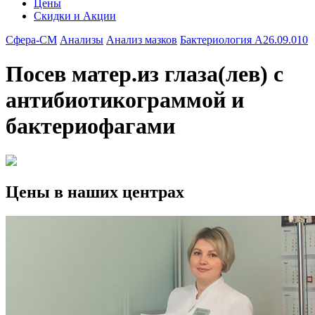
Цены
Скидки и Акции
Сфера-СМ
Анализы
Анализ мазков
Бактериология A26.09.010
Посев матер.из глаза(лев) с
антибиотикограммой и
бактериофагами
Цены в наших центрах