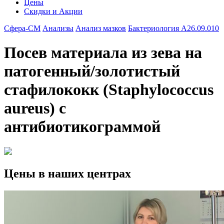
Цены
Скидки и Акции
Сфера-СМ
Анализы
Анализ мазков
Бактериология A26.09.010
Посев материала из зева на
патогенный/золотистый
стафилококк (Staphylococcus
aureus) с
антибиотикограммой
Цены в наших центрах