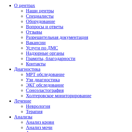
О центрах
Наши центры
Специалисты
Оборудование
Вопросы и ответы
Отзывы
Разрешительная документация
Вакансии
Услуги по ДМС
Надзорные органы
Грамоты, благодарности
Контакты
Диагностика
МРТ обследование
Узи диагностика
ЭКГ обследование
Соноэластография
Холтеровское мониторирование
Лечение
Неврология
Терапия
Анализы
Анализ крови
Анализ мочи