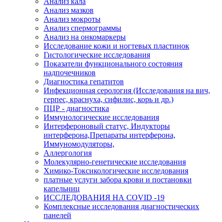
Анализ кала
Анализ мазков
Анализ мокроты
Анализ спермограммы
Анализ на онкомаркеры
Исследование кожи и ногтевых пластинок
Гистологические исследования
Показатели функционального состояния
надпочечников
Диагностика гепатитов
Инфекционная серология (Исследования на вич,
герпес, краснуха, сифилис, корь и др.)
ПЦР - диагностика
Иммунологические исследования
Интерфероновый статус, Индукторы
интерферона,Препараты интерферона,
Иммуномодуляторы,
Аллергология
Молекулярно-генетические исследования
Химико-Токсикологические исследования
платные услуги забора крови и постановки
капельниц
ИССЛЕДОВАНИЯ НА COVID -19
Комплексные исследования диагностических
панелей