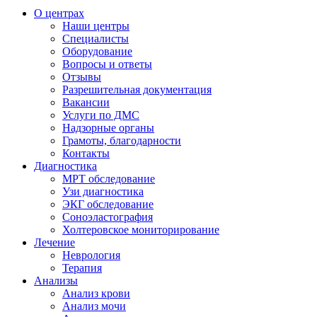
О центрах
Наши центры
Специалисты
Оборудование
Вопросы и ответы
Отзывы
Разрешительная документация
Вакансии
Услуги по ДМС
Надзорные органы
Грамоты, благодарности
Контакты
Диагностика
МРТ обследование
Узи диагностика
ЭКГ обследование
Соноэластография
Холтеровское мониторирование
Лечение
Неврология
Терапия
Анализы
Анализ крови
Анализ мочи