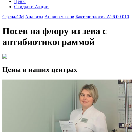
Цены
Скидки и Акции
Сфера-СМ
Анализы
Анализ мазков
Бактериология A26.09.010
Посев на флору из зева с
антибиотикограммой
Цены в наших центрах