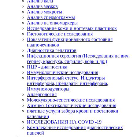
Анализ кала
Анализ мазков
Анализ мокроты
Анализ спермограммы
Анализ на онкомаркеры
Исследование кожи и ногтевых пластинок
Гистологические исследования
Показатели функционального состояния
надпочечников
Диагностика гепатитов
Инфекционная серология (Исследования на вич,
герпес, краснуха, сифилис, корь и др.)
ПЦР - диагностика
Иммунологические исследования
Интерфероновый статус, Индукторы
интерферона,Препараты интерферона,
Иммуномодуляторы,
Аллергология
Молекулярно-генетические исследования
Химико-Токсикологические исследования
платные услуги забора крови и постановки
капельниц
ИССЛЕДОВАНИЯ НА COVID -19
Комплексные исследования диагностических
панелей