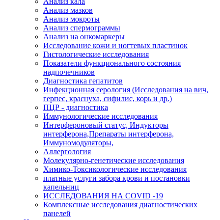
Анализ кала
Анализ мазков
Анализ мокроты
Анализ спермограммы
Анализ на онкомаркеры
Исследование кожи и ногтевых пластинок
Гистологические исследования
Показатели функционального состояния
надпочечников
Диагностика гепатитов
Инфекционная серология (Исследования на вич,
герпес, краснуха, сифилис, корь и др.)
ПЦР - диагностика
Иммунологические исследования
Интерфероновый статус, Индукторы
интерферона,Препараты интерферона,
Иммуномодуляторы,
Аллергология
Молекулярно-генетические исследования
Химико-Токсикологические исследования
платные услуги забора крови и постановки
капельниц
ИССЛЕДОВАНИЯ НА COVID -19
Комплексные исследования диагностических
панелей