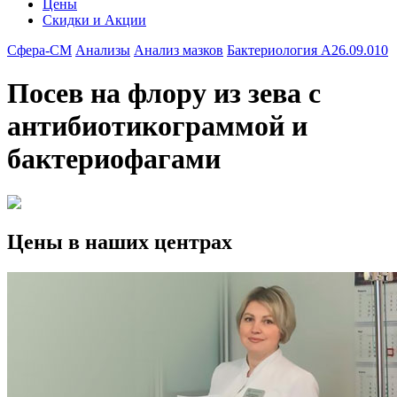
Цены
Скидки и Акции
Сфера-СМ
Анализы
Анализ мазков
Бактериология A26.09.010
Посев на флору из зева с
антибиотикограммой и
бактериофагами
Цены в наших центрах