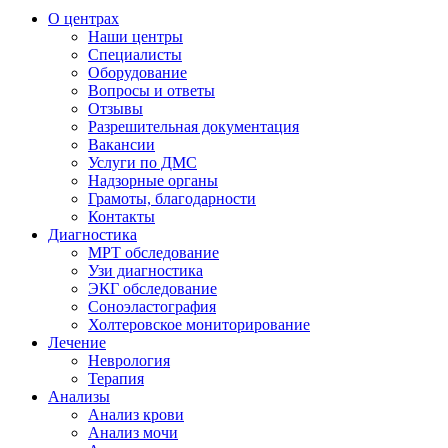
О центрах
Наши центры
Специалисты
Оборудование
Вопросы и ответы
Отзывы
Разрешительная документация
Вакансии
Услуги по ДМС
Надзорные органы
Грамоты, благодарности
Контакты
Диагностика
МРТ обследование
Узи диагностика
ЭКГ обследование
Соноэластография
Холтеровское мониторирование
Лечение
Неврология
Терапия
Анализы
Анализ крови
Анализ мочи