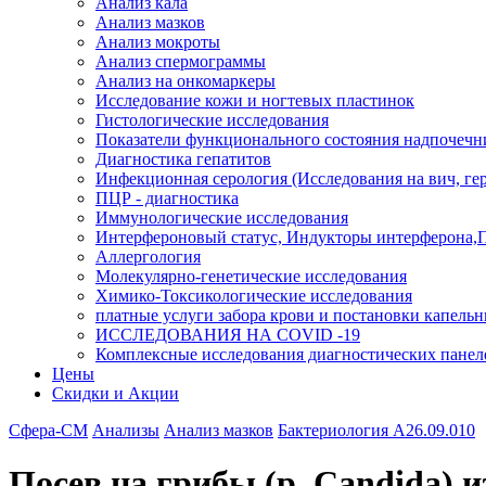
Анализ кала
Анализ мазков
Анализ мокроты
Анализ спермограммы
Анализ на онкомаркеры
Исследование кожи и ногтевых пластинок
Гистологические исследования
Показатели функционального состояния надпочечн
Диагностика гепатитов
Инфекционная серология (Исследования на вич, герп
ПЦР - диагностика
Иммунологические исследования
Интерфероновый статус, Индукторы интерферона,
Аллергология
Молекулярно-генетические исследования
Химико-Токсикологические исследования
платные услуги забора крови и постановки капель
ИССЛЕДОВАНИЯ НА COVID -19
Комплексные исследования диагностических панел
Цены
Скидки и Акции
Сфера-СМ
Анализы
Анализ мазков
Бактериология A26.09.010
Посев на грибы (р. Candida) 