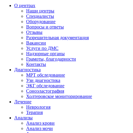
О центрах
Наши центры
Специалисты
Оборудование
Вопросы и ответы
Отзывы
Разрешительная документация
Вакансии
Услуги по ДМС
Надзорные органы
Грамоты, благодарности
Контакты
Диагностика
МРТ обследование
Узи диагностика
ЭКГ обследование
Соноэластография
Холтеровское мониторирование
Лечение
Неврология
Терапия
Анализы
Анализ крови
Анализ мочи