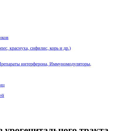
иков
ес, краснуха, сифилис, корь и др.)
Препараты интерферона, Иммуномодуляторы,
ниц
ей
из урогенитального тракта