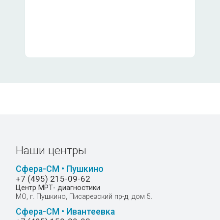
ба цервикального канала
540
ба цервикального канала и шейки
1090
540
а стенки влагалища A08.20.012
Наши центры
та полости матки A08.20.004
540
Сфера-СМ • Пушкино
+7 (495) 215-09-62
Центр МРТ- диагностики
МО, г. Пушкино, Писаревский пр-д, дом 5.
яемого молочной железы(правая)
680
Сфера-СМ • Ивантеевка