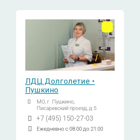
970
ка по Папаниколау, Рар-тест)
1450
остной цитологии
с использованием жидкостной
5240
ЛДЦ Долголетие •
Пушкино
спользованием жидкостной
7470
МО, г. Пушкино,
Писаревский проезд, д.5
+7 (495) 150-27-03
540
Ежедневно с 08:00 до 21:00
а шейки матки A08.20.017