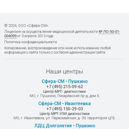
6390
Кариотипирование с
© 2024, ООО «Сфера-СМ»
выявлением аберраций (с
Лицензия на осуществление
медицинской деятельности
№ ЛО-50-01-
004099
от 3 апреля 2013 года.
фотографией)
Политика конфиденциальности
6950
Копирование, воспроизведение или иное использование любой
информации с сайта только с согласия администрации сайта
Хромосомный микроматричный
Наши центры
анализ
Сфера-СМ • Пушкино
27560
+7 (495) 215-09-62
Центр МРТ- диагностики
МО, г. Пушкино, Писаревский пр-д, дом 5.
Сфера-СМ • Ивантеевка
+7 (495) 150-29-03
Центр МРТ-УЗИ диагностики
МО, г. Ивантеевка, ул. Первомайская, д. 39, территория ЦГБ.
ЛДЦ Долголетие • Пушкино