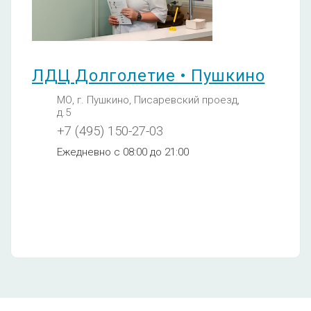
Ежедневно с 08:00 до 21:00
ЛДЦ Долголетие • Пушкино
Анализ кариотипа 1 пациента
МО, г. Пушкино, Писаревский проезд,
A12.05.013
д.5
4970
+7 (495) 150-27-03
Ежедневно с 08:00 до 21:00
Анализ кариотипа (с
фотографией хромосом) 1
пациента
5510
Кариотипирование с
выявлением аберраций