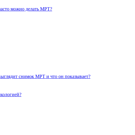
часто можно делать МРТ?
выглядит снимок МРТ и что он показывает?
нкологией?