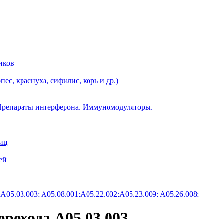
иков
ес, краснуха, сифилис, корь и др.)
Препараты интерферона, Иммуномодуляторы,
ниц
ей
05.03.003; A05.08.001;A05.22.002;A05.23.009; A05.26.008;
рехода A05.03.003