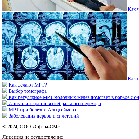
Как 
Как 
Как делают МРТ?
Выбор томографа
Как регулярное МРТ молочных желёз помогает в борьбе с о
Аномалии краниовертебрального перехода
МРТ при болезни Альцгеймера
Заболевания нервов и сплетений
© 2024, ООО «Сфера-СМ»
Лицензия на осуществление