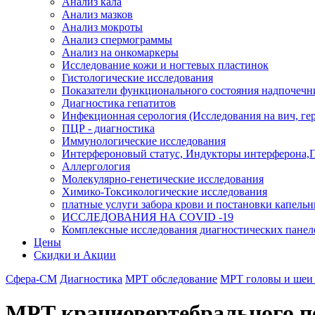
Анализ кала
Анализ мазков
Анализ мокроты
Анализ спермограммы
Анализ на онкомаркеры
Исследование кожи и ногтевых пластинок
Гистологические исследования
Показатели функционального состояния надпочечн
Диагностика гепатитов
Инфекционная серология (Исследования на вич, герп
ПЦР - диагностика
Иммунологические исследования
Интерфероновый статус, Индукторы интерферона,
Аллергология
Молекулярно-генетические исследования
Химико-Токсикологические исследования
платные услуги забора крови и постановки капель
ИССЛЕДОВАНИЯ НА COVID -19
Комплексные исследования диагностических панел
Цены
Скидки и Акции
Сфера-СМ
Диагностика
МРТ обследование
МРТ головы и шеи A
МРТ краниовертебрального пе