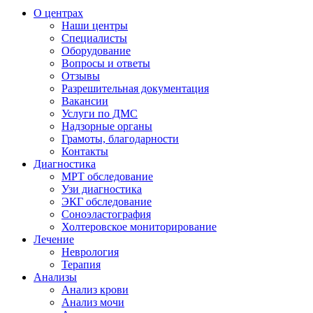
О центрах
Наши центры
Специалисты
Оборудование
Вопросы и ответы
Отзывы
Разрешительная документация
Вакансии
Услуги по ДМС
Надзорные органы
Грамоты, благодарности
Контакты
Диагностика
МРТ обследование
Узи диагностика
ЭКГ обследование
Соноэластография
Холтеровское мониторирование
Лечение
Неврология
Терапия
Анализы
Анализ крови
Анализ мочи