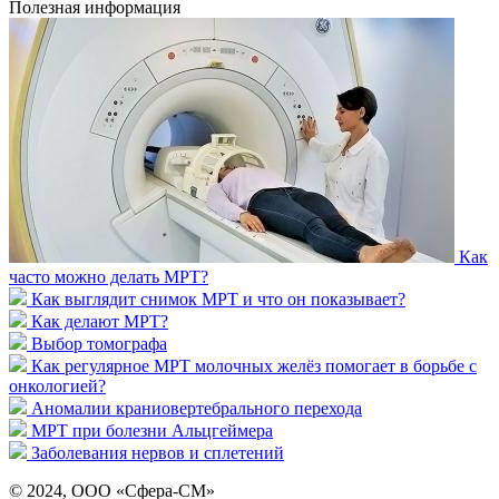
Полезная информация
Как
часто можно делать МРТ?
Как выглядит снимок МРТ и что он показывает?
Как делают МРТ?
Выбор томографа
Как регулярное МРТ молочных желёз помогает в борьбе с
онкологией?
Аномалии краниовертебрального перехода
МРТ при болезни Альцгеймера
Заболевания нервов и сплетений
© 2024, ООО «Сфера-СМ»