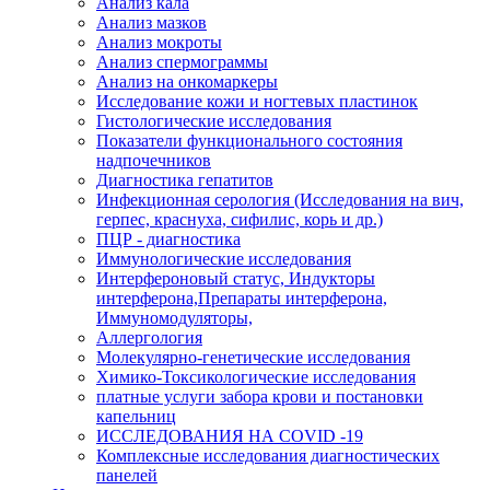
Анализ кала
Анализ мазков
Анализ мокроты
Анализ спермограммы
Анализ на онкомаркеры
Исследование кожи и ногтевых пластинок
Гистологические исследования
Показатели функционального состояния
надпочечников
Диагностика гепатитов
Инфекционная серология (Исследования на вич,
герпес, краснуха, сифилис, корь и др.)
ПЦР - диагностика
Иммунологические исследования
Интерфероновый статус, Индукторы
интерферона,Препараты интерферона,
Иммуномодуляторы,
Аллергология
Молекулярно-генетические исследования
Химико-Токсикологические исследования
платные услуги забора крови и постановки
капельниц
ИССЛЕДОВАНИЯ НА COVID -19
Комплексные исследования диагностических
панелей