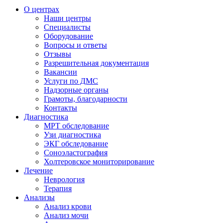
О центрах
Наши центры
Специалисты
Оборудование
Вопросы и ответы
Отзывы
Разрешительная документация
Вакансии
Услуги по ДМС
Надзорные органы
Грамоты, благодарности
Контакты
Диагностика
МРТ обследование
Узи диагностика
ЭКГ обследование
Соноэластография
Холтеровское мониторирование
Лечение
Неврология
Терапия
Анализы
Анализ крови
Анализ мочи