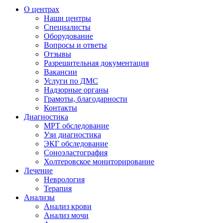
О центрах
Наши центры
Специалисты
Оборудование
Вопросы и ответы
Отзывы
Разрешительная документация
Вакансии
Услуги по ДМС
Надзорные органы
Грамоты, благодарности
Контакты
Диагностика
МРТ обследование
Узи диагностика
ЭКГ обследование
Соноэластография
Холтеровское мониторирование
Лечение
Неврология
Терапия
Анализы
Анализ крови
Анализ мочи