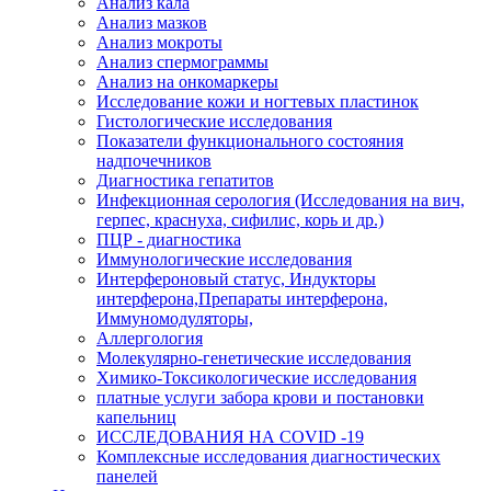
Анализ кала
Анализ мазков
Анализ мокроты
Анализ спермограммы
Анализ на онкомаркеры
Исследование кожи и ногтевых пластинок
Гистологические исследования
Показатели функционального состояния
надпочечников
Диагностика гепатитов
Инфекционная серология (Исследования на вич,
герпес, краснуха, сифилис, корь и др.)
ПЦР - диагностика
Иммунологические исследования
Интерфероновый статус, Индукторы
интерферона,Препараты интерферона,
Иммуномодуляторы,
Аллергология
Молекулярно-генетические исследования
Химико-Токсикологические исследования
платные услуги забора крови и постановки
капельниц
ИССЛЕДОВАНИЯ НА COVID -19
Комплексные исследования диагностических
панелей