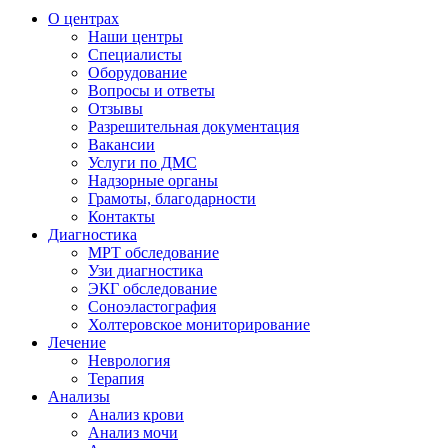
О центрах
Наши центры
Специалисты
Оборудование
Вопросы и ответы
Отзывы
Разрешительная документация
Вакансии
Услуги по ДМС
Надзорные органы
Грамоты, благодарности
Контакты
Диагностика
МРТ обследование
Узи диагностика
ЭКГ обследование
Соноэластография
Холтеровское мониторирование
Лечение
Неврология
Терапия
Анализы
Анализ крови
Анализ мочи