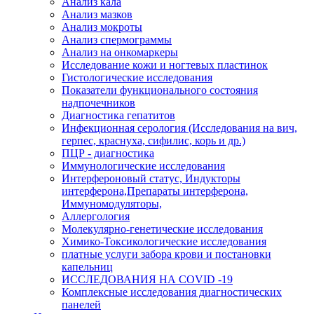
Анализ кала
Анализ мазков
Анализ мокроты
Анализ спермограммы
Анализ на онкомаркеры
Исследование кожи и ногтевых пластинок
Гистологические исследования
Показатели функционального состояния
надпочечников
Диагностика гепатитов
Инфекционная серология (Исследования на вич,
герпес, краснуха, сифилис, корь и др.)
ПЦР - диагностика
Иммунологические исследования
Интерфероновый статус, Индукторы
интерферона,Препараты интерферона,
Иммуномодуляторы,
Аллергология
Молекулярно-генетические исследования
Химико-Токсикологические исследования
платные услуги забора крови и постановки
капельниц
ИССЛЕДОВАНИЯ НА COVID -19
Комплексные исследования диагностических
панелей