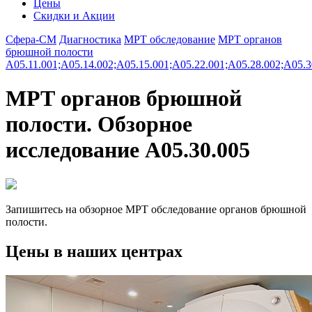
Цены
Скидки и Акции
Сфера-СМ
Диагностика
МРТ обследование
МРТ органов
брюшной полости
A05.11.001;A05.14.002;A05.15.001;A05.22.001;A05.28.002;A05.3
МРТ органов брюшной
полости. Обзорное
исследование A05.30.005
Запишитесь на обзорное МРТ обследование органов брюшной
полости.
Цены в наших центрах