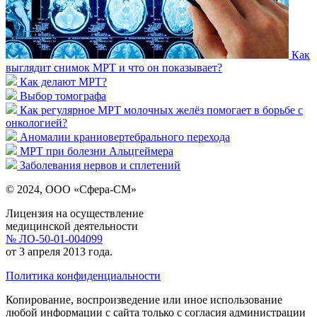
Как
выглядит снимок МРТ и что он показывает?
Как делают МРТ?
Выбор томографа
Как регулярное МРТ молочных желёз помогает в борьбе с
онкологией?
Аномалии краниовертебрального перехода
МРТ при болезни Альцгеймера
Заболевания нервов и сплетений
© 2024, ООО «Сфера-СМ»
Лицензия на осуществление
медицинской деятельности
№ ЛО-50-01-004099
от 3 апреля 2013 года.
Политика конфиденциальности
Копирование, воспроизведение или иное использование
любой информации с сайта только с согласия администрации