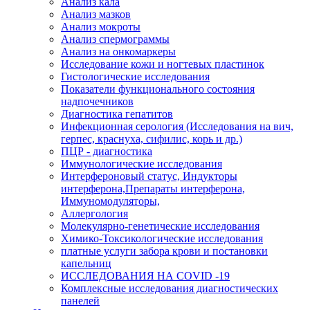
Анализ кала
Анализ мазков
Анализ мокроты
Анализ спермограммы
Анализ на онкомаркеры
Исследование кожи и ногтевых пластинок
Гистологические исследования
Показатели функционального состояния
надпочечников
Диагностика гепатитов
Инфекционная серология (Исследования на вич,
герпес, краснуха, сифилис, корь и др.)
ПЦР - диагностика
Иммунологические исследования
Интерфероновый статус, Индукторы
интерферона,Препараты интерферона,
Иммуномодуляторы,
Аллергология
Молекулярно-генетические исследования
Химико-Токсикологические исследования
платные услуги забора крови и постановки
капельниц
ИССЛЕДОВАНИЯ НА COVID -19
Комплексные исследования диагностических
панелей