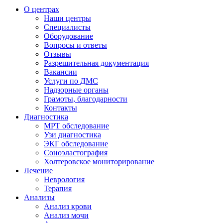
О центрах
Наши центры
Специалисты
Оборудование
Вопросы и ответы
Отзывы
Разрешительная документация
Вакансии
Услуги по ДМС
Надзорные органы
Грамоты, благодарности
Контакты
Диагностика
МРТ обследование
Узи диагностика
ЭКГ обследование
Соноэластография
Холтеровское мониторирование
Лечение
Неврология
Терапия
Анализы
Анализ крови
Анализ мочи