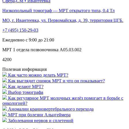
Сфера-СМ • Ивантеевка
Низкопольный томограф — МРТ открытого типа, 0.4 Тл
МО, г. Ивантеевка, ул. Первомайская, д. 39, территория ЦГБ.
+7 (495) 150-29-03
Ежедневно с 9:00 до 21:00
МРТ 1 отдела позвоночника A05.03.002
4200
Полезная информация
Как часто можно делать МРТ?
Как выглядит снимок МРТ и что он показывает?
Как делают МРТ?
Выбор томографа
Как регулярное МРТ молочных желёз помогает в борьбе с
онкологией?
Аномалии краниовертебрального перехода
МРТ при болезни Альцгеймера
Заболевания нервов и сплетений