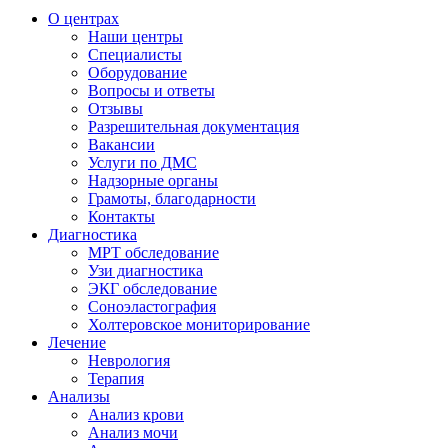
О центрах
Наши центры
Специалисты
Оборудование
Вопросы и ответы
Отзывы
Разрешительная документация
Вакансии
Услуги по ДМС
Надзорные органы
Грамоты, благодарности
Контакты
Диагностика
МРТ обследование
Узи диагностика
ЭКГ обследование
Соноэластография
Холтеровское мониторирование
Лечение
Неврология
Терапия
Анализы
Анализ крови
Анализ мочи