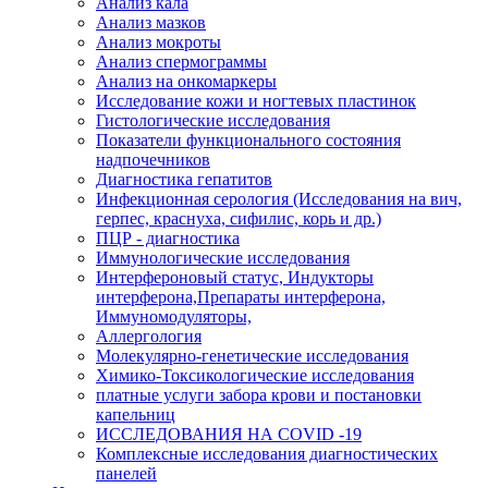
Анализ кала
Анализ мазков
Анализ мокроты
Анализ спермограммы
Анализ на онкомаркеры
Исследование кожи и ногтевых пластинок
Гистологические исследования
Показатели функционального состояния
надпочечников
Диагностика гепатитов
Инфекционная серология (Исследования на вич,
герпес, краснуха, сифилис, корь и др.)
ПЦР - диагностика
Иммунологические исследования
Интерфероновый статус, Индукторы
интерферона,Препараты интерферона,
Иммуномодуляторы,
Аллергология
Молекулярно-генетические исследования
Химико-Токсикологические исследования
платные услуги забора крови и постановки
капельниц
ИССЛЕДОВАНИЯ НА COVID -19
Комплексные исследования диагностических
панелей