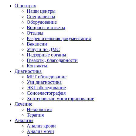
О центрах
Наши центры
Специалисты
Оборудование
Вопросы и ответы
Отзывы
Разрешительная документация
Вакансии
Услуги по ДМС
Надзорные органы
Грамоты, благодарности
Контакты
Диагностика
МРТ обследование
Узи диагностика
ЭКГ обследование
Соноэластография
Холтеровское мониторирование
Лечение
Неврология
Терапия
Анализы
Анализ крови
Анализ мочи