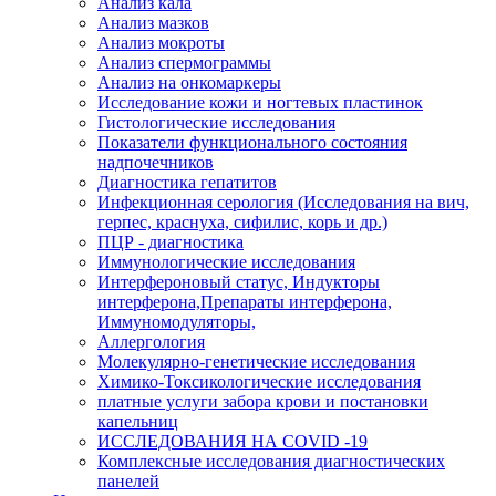
Анализ кала
Анализ мазков
Анализ мокроты
Анализ спермограммы
Анализ на онкомаркеры
Исследование кожи и ногтевых пластинок
Гистологические исследования
Показатели функционального состояния
надпочечников
Диагностика гепатитов
Инфекционная серология (Исследования на вич,
герпес, краснуха, сифилис, корь и др.)
ПЦР - диагностика
Иммунологические исследования
Интерфероновый статус, Индукторы
интерферона,Препараты интерферона,
Иммуномодуляторы,
Аллергология
Молекулярно-генетические исследования
Химико-Токсикологические исследования
платные услуги забора крови и постановки
капельниц
ИССЛЕДОВАНИЯ НА COVID -19
Комплексные исследования диагностических
панелей