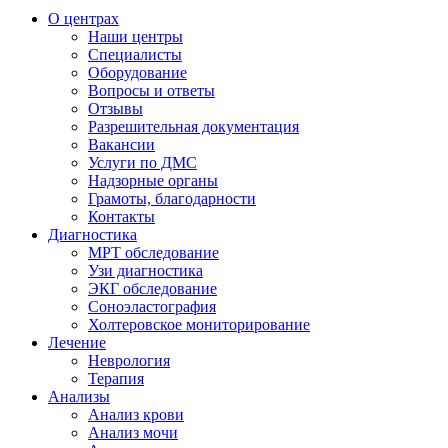
О центрах
Наши центры
Специалисты
Оборудование
Вопросы и ответы
Отзывы
Разрешительная документация
Вакансии
Услуги по ДМС
Надзорные органы
Грамоты, благодарности
Контакты
Диагностика
МРТ обследование
Узи диагностика
ЭКГ обследование
Соноэластография
Холтеровское мониторирование
Лечение
Неврология
Терапия
Анализы
Анализ крови
Анализ мочи