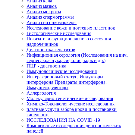
Анализ кала
Анализ мазков
Анализ мокроты
Анализ спермограммы
Анализ на онкомаркеры
Исследование кожи и ногтевых пластинок
Гистологические исследования
Показатели функционального состояния
надпочечников
Диагностика гепатитов
Инфекционная серология (Исследования на вич,
герпес, краснуха, сифилис, корь и др.)
ПЦР - диагностика
Иммунологические исследования
Интерфероновый статус, Индукторы
интерферона,Препараты интерферона,
Иммуномодуляторы,
Аллергология
Молекулярно-генетические исследования
Химико-Токсикологические исследования
платные услуги забора крови и постановки
капельниц
ИССЛЕДОВАНИЯ НА COVID -19
Комплексные исследования диагностических
панелей