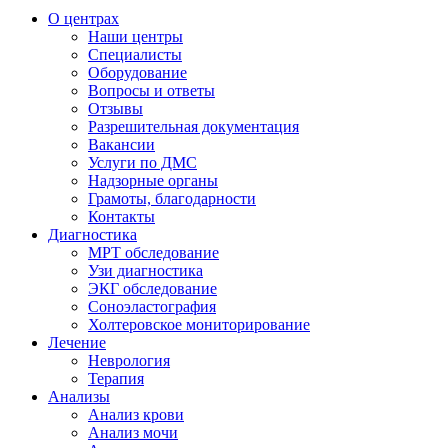
О центрах
Наши центры
Специалисты
Оборудование
Вопросы и ответы
Отзывы
Разрешительная документация
Вакансии
Услуги по ДМС
Надзорные органы
Грамоты, благодарности
Контакты
Диагностика
МРТ обследование
Узи диагностика
ЭКГ обследование
Соноэластография
Холтеровское мониторирование
Лечение
Неврология
Терапия
Анализы
Анализ крови
Анализ мочи