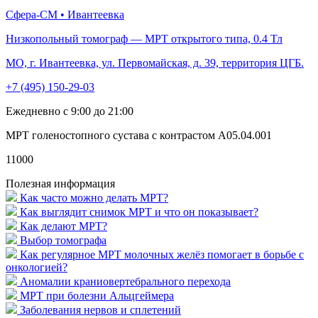
Сфера-СМ • Ивантеевка
Низкопольный томограф — МРТ открытого типа, 0.4 Тл
МО, г. Ивантеевка, ул. Первомайская, д. 39, территория ЦГБ.
+7 (495) 150-29-03
Ежедневно с 9:00 до 21:00
МРТ голеностопного сустава с контрастом A05.04.001
11000
Полезная информация
Как часто можно делать МРТ?
Как выглядит снимок МРТ и что он показывает?
Как делают МРТ?
Выбор томографа
Как регулярное МРТ молочных желёз помогает в борьбе с
онкологией?
Аномалии краниовертебрального перехода
МРТ при болезни Альцгеймера
Заболевания нервов и сплетений