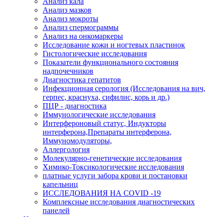
Анализ кала
Анализ мазков
Анализ мокроты
Анализ спермограммы
Анализ на онкомаркеры
Исследование кожи и ногтевых пластинок
Гистологические исследования
Показатели функционального состояния
надпочечников
Диагностика гепатитов
Инфекционная серология (Исследования на вич,
герпес, краснуха, сифилис, корь и др.)
ПЦР - диагностика
Иммунологические исследования
Интерфероновый статус, Индукторы
интерферона,Препараты интерферона,
Иммуномодуляторы,
Аллергология
Молекулярно-генетические исследования
Химико-Токсикологические исследования
платные услуги забора крови и постановки
капельниц
ИССЛЕДОВАНИЯ НА COVID -19
Комплексные исследования диагностических
панелей