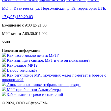
МО, г. Ивантеевка, ул. Первомайская, д. 39, территория ЦГБ.
+7 (495) 150-29-03
Ежедневно с 9:00 до 21:00
МРТ кисти A05.30.011.002
5500
Полезная информация
Как часто можно делать МРТ?
Как выглядит снимок МРТ и что он показывает?
Как делают МРТ?
Выбор томографа
Как регулярное МРТ молочных желёз помогает в борьбе с
онкологией?
Аномалии краниовертебрального перехода
МРТ при болезни Альцгеймера
Заболевания нервов и сплетений
© 2024, ООО «Сфера-СМ»