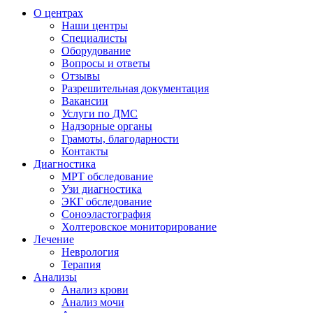
О центрах
Наши центры
Специалисты
Оборудование
Вопросы и ответы
Отзывы
Разрешительная документация
Вакансии
Услуги по ДМС
Надзорные органы
Грамоты, благодарности
Контакты
Диагностика
МРТ обследование
Узи диагностика
ЭКГ обследование
Соноэластография
Холтеровское мониторирование
Лечение
Неврология
Терапия
Анализы
Анализ крови
Анализ мочи