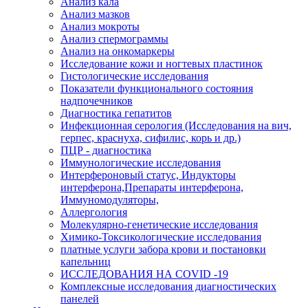
Анализ кала
Анализ мазков
Анализ мокроты
Анализ спермограммы
Анализ на онкомаркеры
Исследование кожи и ногтевых пластинок
Гистологические исследования
Показатели функционального состояния
надпочечников
Диагностика гепатитов
Инфекционная серология (Исследования на вич,
герпес, краснуха, сифилис, корь и др.)
ПЦР - диагностика
Иммунологические исследования
Интерфероновый статус, Индукторы
интерферона,Препараты интерферона,
Иммуномодуляторы,
Аллергология
Молекулярно-генетические исследования
Химико-Токсикологические исследования
платные услуги забора крови и постановки
капельниц
ИССЛЕДОВАНИЯ НА COVID -19
Комплексные исследования диагностических
панелей