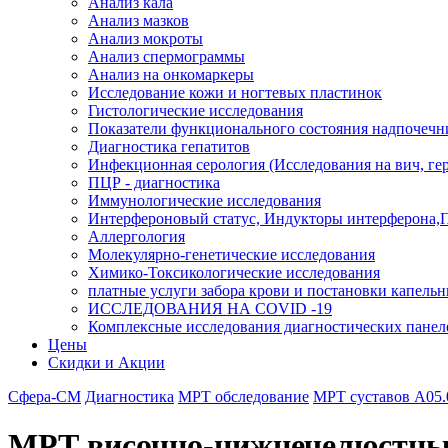
Анализ кала
Анализ мазков
Анализ мокроты
Анализ спермограммы
Анализ на онкомаркеры
Исследование кожи и ногтевых пластинок
Гистологические исследования
Показатели функционального состояния надпочечн
Диагностика гепатитов
Инфекционная серология (Исследования на вич, герп
ПЦР - диагностика
Иммунологические исследования
Интерфероновый статус, Индукторы интерферона,
Аллергология
Молекулярно-генетические исследования
Химико-Токсикологические исследования
платные услуги забора крови и постановки капель
ИССЛЕДОВАНИЯ НА COVID -19
Комплексные исследования диагностических панел
Цены
Скидки и Акции
Сфера-СМ
Диагностика
МРТ обследование
МРТ суставов A05.0
МРТ височно-нижнечелюстных 