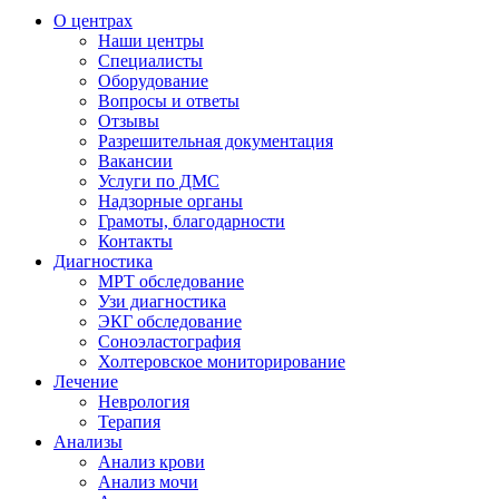
О центрах
Наши центры
Специалисты
Оборудование
Вопросы и ответы
Отзывы
Разрешительная документация
Вакансии
Услуги по ДМС
Надзорные органы
Грамоты, благодарности
Контакты
Диагностика
МРТ обследование
Узи диагностика
ЭКГ обследование
Соноэластография
Холтеровское мониторирование
Лечение
Неврология
Терапия
Анализы
Анализ крови
Анализ мочи