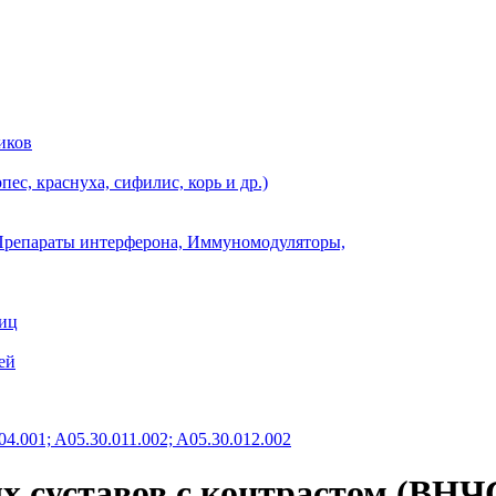
иков
ес, краснуха, сифилис, корь и др.)
Препараты интерферона, Иммуномодуляторы,
ниц
ей
4.001; A05.30.011.002; A05.30.012.002
суставов с контрастом (ВНЧС