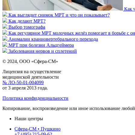
Как 
Как выглядит снимок МРТ и что он показывает?
Как делают МРТ?
Выбор томографа
Как регулярное МРТ молочных желёз помогает в борьбе с о
Аномалии краниовертебрального перехода
МРТ при болезни Альцгеймера
Заболевания нервов и сплетений
© 2024, ООО «Сфера-СМ»
Лицензия на осуществление
медицинской деятельности
№ ЛО-50-01-004099
от 3 апреля 2013 года.
Политика конфиденциальности
Копирование, воспроизведение или иное использование любой 
Наши центры
Сфера-СМ • Пушкино
+7 (495) 215-09-62