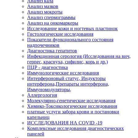
Анализ кала
Анализ мазков
Анализ мокроты
Анализ спермограммы
Анализ на онкомаркеры
Исследование кожи и ногтевых пластинок
Гистологические исследования
Показатели функционального состояния
надпочечников
Диагностика гепатитов
Инфекционная серология (Исследования на вич,
герпес, краснуха, сифилис, корь и др.)
ПЦР - диагностика
Иммунологические исследования
Интерфероновый статус, Индукторы
интерферона,Препараты интерферона,
Иммуномодуляторы,
Аллергология
Молекулярно-генетические исследования
Химико-Токсикологические исследования
платные услуги забора крови и постановки
капельниц
ИССЛЕДОВАНИЯ НА COVID -19
Комплексные исследования диагностических
панелей