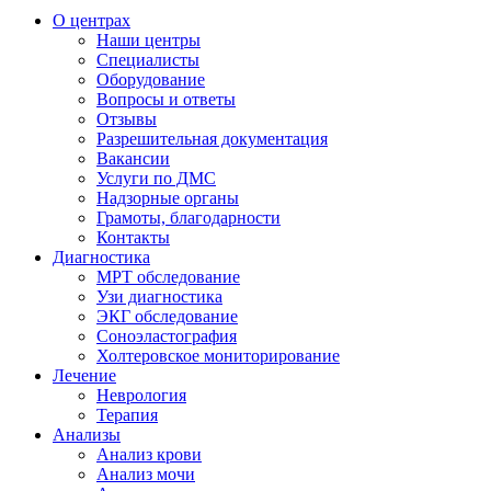
О центрах
Наши центры
Специалисты
Оборудование
Вопросы и ответы
Отзывы
Разрешительная документация
Вакансии
Услуги по ДМС
Надзорные органы
Грамоты, благодарности
Контакты
Диагностика
МРТ обследование
Узи диагностика
ЭКГ обследование
Соноэластография
Холтеровское мониторирование
Лечение
Неврология
Терапия
Анализы
Анализ крови
Анализ мочи