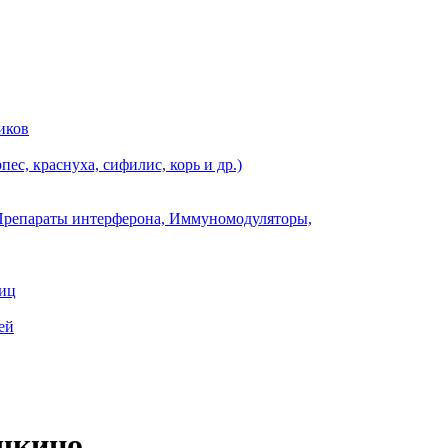
иков
ес, краснуха, сифилис, корь и др.)
Препараты интерферона, Иммуномодуляторы,
ниц
ей
ушкино