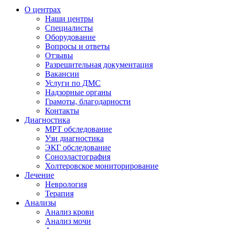
О центрах
Наши центры
Специалисты
Оборудование
Вопросы и ответы
Отзывы
Разрешительная документация
Вакансии
Услуги по ДМС
Надзорные органы
Грамоты, благодарности
Контакты
Диагностика
МРТ обследование
Узи диагностика
ЭКГ обследование
Соноэластография
Холтеровское мониторирование
Лечение
Неврология
Терапия
Анализы
Анализ крови
Анализ мочи