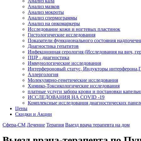
Анализ кала
Анализ мазков
Анализ мокроты
Анализ спермограммы
Анализ на онкомаркеры
Исследование кожи и ногтевых пластинок
Гистологические исследования
Показатели функционального состояния надпочечн
Диагностика гепатитов
Инфекционная серология (Исследования на вич, герп
ПЦР - диагностика
Иммунологические исследования
Интерфероновый статус, Индукторы интерферона,
Аллергология
Молекулярно-генетические исследования
Химико-Токсикологические исследования
платные услуги забора крови и постановки капель
ИССЛЕДОВАНИЯ НА COVID -19
Комплексные исследования диагностических панел
Цены
Скидки и Акции
Сфера-СМ
Лечение
Терапия
Выезд врача терапевта на дом
Выезд врача-терапевта по П