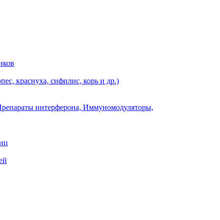
иков
ес, краснуха, сифилис, корь и др.)
Препараты интерферона, Иммуномодуляторы,
ниц
ей