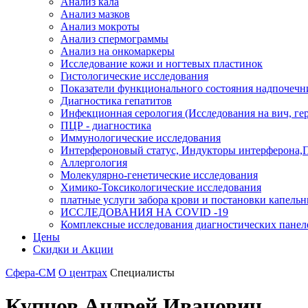
Анализ кала
Анализ мазков
Анализ мокроты
Анализ спермограммы
Анализ на онкомаркеры
Исследование кожи и ногтевых пластинок
Гистологические исследования
Показатели функционального состояния надпочечн
Диагностика гепатитов
Инфекционная серология (Исследования на вич, герп
ПЦР - диагностика
Иммунологические исследования
Интерфероновый статус, Индукторы интерферона,
Аллергология
Молекулярно-генетические исследования
Химико-Токсикологические исследования
платные услуги забора крови и постановки капель
ИССЛЕДОВАНИЯ НА COVID -19
Комплексные исследования диагностических панел
Цены
Скидки и Акции
Сфера-СМ
О центрах
Специалисты
Купцов Андрей Иванович