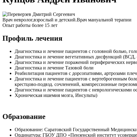
Врач невролог,взрослый и детский.Врач мануальной терапии
Опыт работы более 15 лет
Профиль лечения
Диагностика и лечение пациентов с головной болью, г
Диагностика и лечение вегетативных дисфункций (ВСД, о
Диагностика и лечение поражений периферических нерво
Диагностика и лечение Тазовой боли
Реабилитация пациентов с дорсопатиями, артрозами плеч
Диагностика и лечение пациентов с вертеброгенным бол
крестцово-подвзд. сочленений, компрессионные перело
Диагностика и лечение пациентов с неврологическими о
Хроническая ишемия мозга, Инсульты)
Образование
Образование: Саратовский Государственный Медицински
Ординатура: ГБОУ ДПО «Пензенский институт усовершен