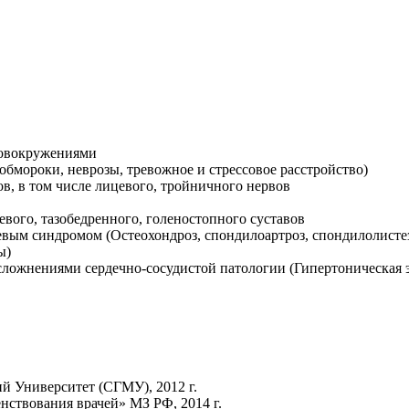
оловокружениями
бмороки, неврозы, тревожное и стрессовое расстройство)
в, в том числе лицевого, тройничного нервов
евого, тазобедренного, голеностопного суставов
евым синдромом (Остеохондроз, спондилоартроз, спондилолист
мы)
сложнениями сердечно-сосудистой патологии (Гипертоническая
й Университет (СГМУ), 2012 г.
ствования врачей» МЗ РФ, 2014 г.