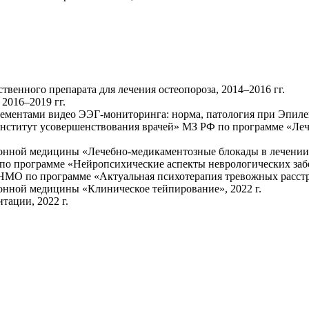
венного препарата для лечения остеопороза, 2014–2016 гг.
2016–2019 гг.
ментами видео ЭЭГ-мониторинга: норма, патология при Эпилеп
нститут усовершенствования врачей» МЗ РФ по программе «Ле
нной медицины «Лечебно-медикаментозные блокады в лечении б
по программе «Нейропсихические аспекты неврологических забо
МО по программе «Актуальная психотерапия тревожных расстро
нной медицины «Клиническое тейпирование», 2022 г.
тации, 2022 г.