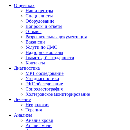
О центрах
Наши центры
Специалисты
Оборудование
Вопросы и ответы
Отзывы
Разрешительная документация
Вакансии
Услуги по ДМС
Надзорные органы
Грамоты, благодарности
Контакты
Диагностика
МРТ обследование
Узи диагностика
ЭКГ обследование
Соноэластография
Холтеровское мониторирование
Лечение
Неврология
Терапия
Анализы
Анализ крови
Анализ мочи