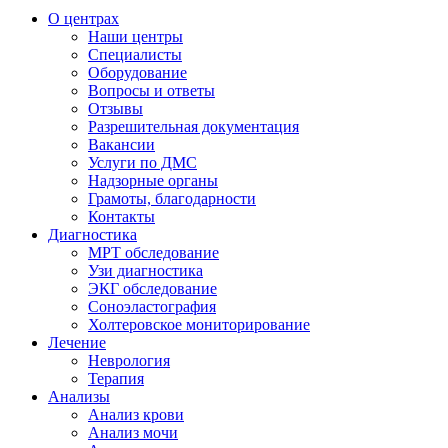
О центрах
Наши центры
Специалисты
Оборудование
Вопросы и ответы
Отзывы
Разрешительная документация
Вакансии
Услуги по ДМС
Надзорные органы
Грамоты, благодарности
Контакты
Диагностика
МРТ обследование
Узи диагностика
ЭКГ обследование
Соноэластография
Холтеровское мониторирование
Лечение
Неврология
Терапия
Анализы
Анализ крови
Анализ мочи