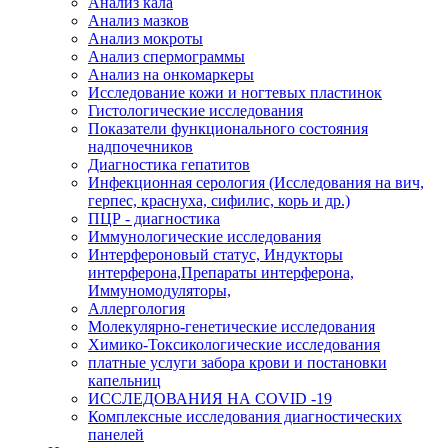
Анализ кала
Анализ мазков
Анализ мокроты
Анализ спермограммы
Анализ на онкомаркеры
Исследование кожи и ногтевых пластинок
Гистологические исследования
Показатели функционального состояния
надпочечников
Диагностика гепатитов
Инфекционная серология (Исследования на вич,
герпес, краснуха, сифилис, корь и др.)
ПЦР - диагностика
Иммунологические исследования
Интерфероновый статус, Индукторы
интерферона,Препараты интерферона,
Иммуномодуляторы,
Аллергология
Молекулярно-генетические исследования
Химико-Токсикологические исследования
платные услуги забора крови и постановки
капельниц
ИССЛЕДОВАНИЯ НА COVID -19
Комплексные исследования диагностических
панелей