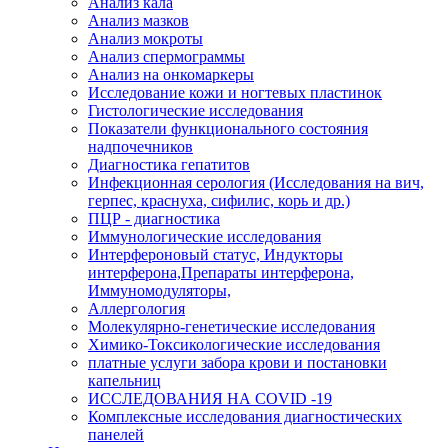
Анализ кала
Анализ мазков
Анализ мокроты
Анализ спермограммы
Анализ на онкомаркеры
Исследование кожи и ногтевых пластинок
Гистологические исследования
Показатели функционального состояния
надпочечников
Диагностика гепатитов
Инфекционная серология (Исследования на вич,
герпес, краснуха, сифилис, корь и др.)
ПЦР - диагностика
Иммунологические исследования
Интерфероновый статус, Индукторы
интерферона,Препараты интерферона,
Иммуномодуляторы,
Аллергология
Молекулярно-генетические исследования
Химико-Токсикологические исследования
платные услуги забора крови и постановки
капельниц
ИССЛЕДОВАНИЯ НА COVID -19
Комплексные исследования диагностических
панелей