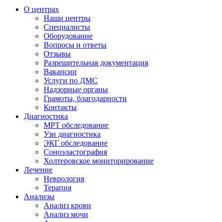
О центрах
Наши центры
Специалисты
Оборудование
Вопросы и ответы
Отзывы
Разрешительная документация
Вакансии
Услуги по ДМС
Надзорные органы
Грамоты, благодарности
Контакты
Диагностика
МРТ обследование
Узи диагностика
ЭКГ обследование
Соноэластография
Холтеровское мониторирование
Лечение
Неврология
Терапия
Анализы
Анализ крови
Анализ мочи