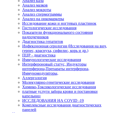
Анализ кала
Анализ мазков
Анализ мокроты
Анализ спермограммы
Анализ на онкомаркеры
Исследование кожи и ногтевых пластинок
Гистологические исследования
Показатели функционального состояния
надпочечников
Диагностика гепатитов
Инфекционная серология (Исследования на вич,
герпес, краснуха, сифилис, корь и др.)
ПЦР - диагностика
Иммунологические исследования
Интерфероновый статус, Индукторы
интерферона,Препараты интерферона,
Иммуномодуляторы,
Аллергология
Молекулярно-генетические исследования
Химико-Токсикологические исследования
платные услуги забора крови и постановки
капельниц
ИССЛЕДОВАНИЯ НА COVID -19
Комплексные исследования диагностических
панелей