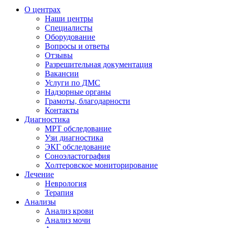
О центрах
Наши центры
Специалисты
Оборудование
Вопросы и ответы
Отзывы
Разрешительная документация
Вакансии
Услуги по ДМС
Надзорные органы
Грамоты, благодарности
Контакты
Диагностика
МРТ обследование
Узи диагностика
ЭКГ обследование
Соноэластография
Холтеровское мониторирование
Лечение
Неврология
Терапия
Анализы
Анализ крови
Анализ мочи