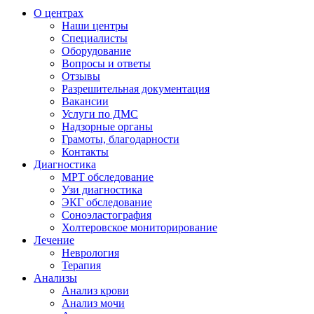
О центрах
Наши центры
Специалисты
Оборудование
Вопросы и ответы
Отзывы
Разрешительная документация
Вакансии
Услуги по ДМС
Надзорные органы
Грамоты, благодарности
Контакты
Диагностика
МРТ обследование
Узи диагностика
ЭКГ обследование
Соноэластография
Холтеровское мониторирование
Лечение
Неврология
Терапия
Анализы
Анализ крови
Анализ мочи