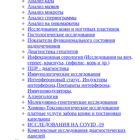
Анализ кала
Анализ мазков
Анализ мокроты
Анализ спермограммы
Анализ на онкомаркеры
Исследование кожи и ногтевых пластинок
Гистологические исследования
Показатели функционального состояния
надпочечников
Диагностика гепатитов
Инфекционная серология (Исследования на вич,
герпес, краснуха, сифилис, корь и др.)
ПЦР - диагностика
Иммунологические исследования
Интерфероновый статус, Индукторы
интерферона,Препараты интерферона,
Иммуномодуляторы,
Аллергология
Молекулярно-генетические исследования
Химико-Токсикологические исследования
платные услуги забора крови и постановки
капельниц
ИССЛЕДОВАНИЯ НА COVID -19
Комплексные исследования диагностических
панелей