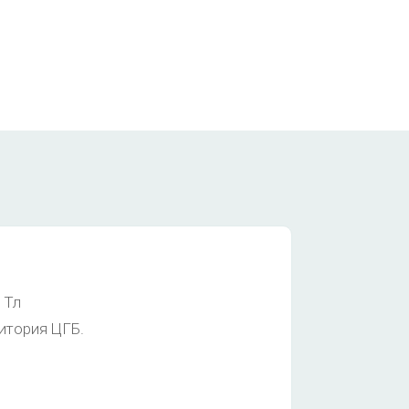
 Тл
ритория ЦГБ.