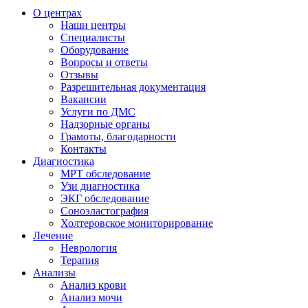
О центрах
Наши центры
Специалисты
Оборудование
Вопросы и ответы
Отзывы
Разрешительная документация
Вакансии
Услуги по ДМС
Надзорные органы
Грамоты, благодарности
Контакты
Диагностика
МРТ обследование
Узи диагностика
ЭКГ обследование
Соноэластография
Холтеровское мониторирование
Лечение
Неврология
Терапия
Анализы
Анализ крови
Анализ мочи