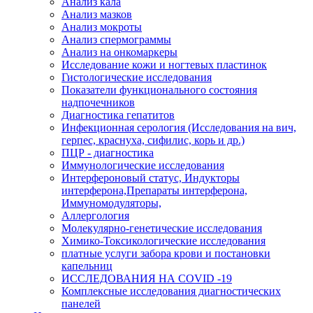
Анализ кала
Анализ мазков
Анализ мокроты
Анализ спермограммы
Анализ на онкомаркеры
Исследование кожи и ногтевых пластинок
Гистологические исследования
Показатели функционального состояния
надпочечников
Диагностика гепатитов
Инфекционная серология (Исследования на вич,
герпес, краснуха, сифилис, корь и др.)
ПЦР - диагностика
Иммунологические исследования
Интерфероновый статус, Индукторы
интерферона,Препараты интерферона,
Иммуномодуляторы,
Аллергология
Молекулярно-генетические исследования
Химико-Токсикологические исследования
платные услуги забора крови и постановки
капельниц
ИССЛЕДОВАНИЯ НА COVID -19
Комплексные исследования диагностических
панелей