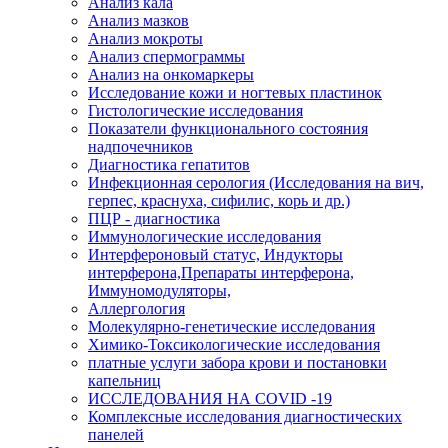
Анализ кала
Анализ мазков
Анализ мокроты
Анализ спермограммы
Анализ на онкомаркеры
Исследование кожи и ногтевых пластинок
Гистологические исследования
Показатели функционального состояния
надпочечников
Диагностика гепатитов
Инфекционная серология (Исследования на вич,
герпес, краснуха, сифилис, корь и др.)
ПЦР - диагностика
Иммунологические исследования
Интерфероновый статус, Индукторы
интерферона,Препараты интерферона,
Иммуномодуляторы,
Аллергология
Молекулярно-генетические исследования
Химико-Токсикологические исследования
платные услуги забора крови и постановки
капельниц
ИССЛЕДОВАНИЯ НА COVID -19
Комплексные исследования диагностических
панелей