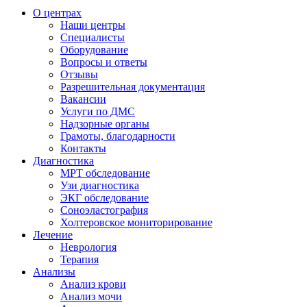
О центрах
Наши центры
Специалисты
Оборудование
Вопросы и ответы
Отзывы
Разрешительная документация
Вакансии
Услуги по ДМС
Надзорные органы
Грамоты, благодарности
Контакты
Диагностика
МРТ обследование
Узи диагностика
ЭКГ обследование
Соноэластография
Холтеровское мониторирование
Лечение
Неврология
Терапия
Анализы
Анализ крови
Анализ мочи