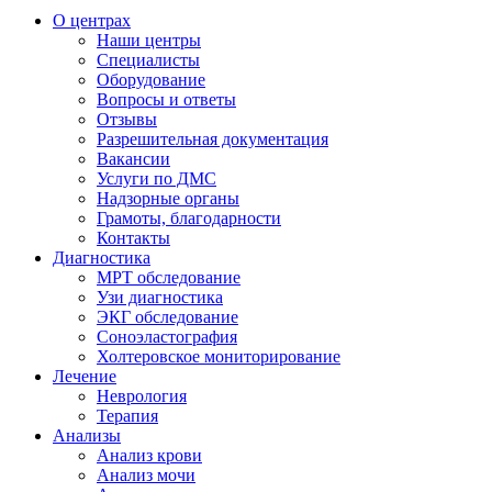
О центрах
Наши центры
Специалисты
Оборудование
Вопросы и ответы
Отзывы
Разрешительная документация
Вакансии
Услуги по ДМС
Надзорные органы
Грамоты, благодарности
Контакты
Диагностика
МРТ обследование
Узи диагностика
ЭКГ обследование
Соноэластография
Холтеровское мониторирование
Лечение
Неврология
Терапия
Анализы
Анализ крови
Анализ мочи