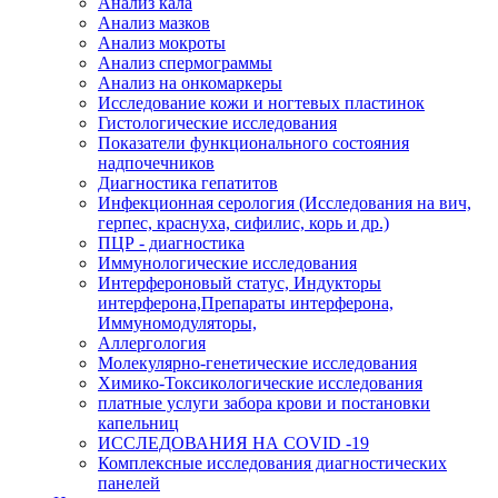
Анализ кала
Анализ мазков
Анализ мокроты
Анализ спермограммы
Анализ на онкомаркеры
Исследование кожи и ногтевых пластинок
Гистологические исследования
Показатели функционального состояния
надпочечников
Диагностика гепатитов
Инфекционная серология (Исследования на вич,
герпес, краснуха, сифилис, корь и др.)
ПЦР - диагностика
Иммунологические исследования
Интерфероновый статус, Индукторы
интерферона,Препараты интерферона,
Иммуномодуляторы,
Аллергология
Молекулярно-генетические исследования
Химико-Токсикологические исследования
платные услуги забора крови и постановки
капельниц
ИССЛЕДОВАНИЯ НА COVID -19
Комплексные исследования диагностических
панелей