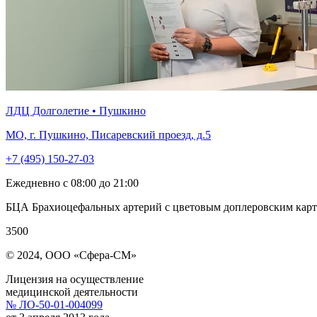
ЛДЦ Долголетие • Пушкино
МО, г. Пушкино, Писаревский проезд, д.5
+7 (495) 150-27-03
Ежедневно с 08:00 до 21:00
БЦА Брахиоцефальных артерий с цветовым доплеровским карт
3500
© 2024, ООО «Сфера-СМ»
Лицензия на осуществление
медицинской деятельности
№ ЛО-50-01-004099