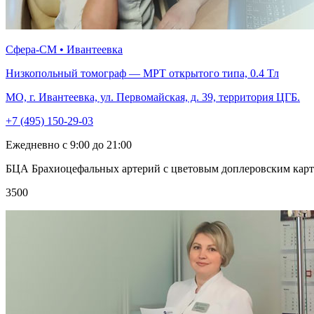
Сфера-СМ • Ивантеевка
Низкопольный томограф — МРТ открытого типа, 0.4 Тл
МО, г. Ивантеевка, ул. Первомайская, д. 39, территория ЦГБ.
+7 (495) 150-29-03
Ежедневно с 9:00 до 21:00
БЦА Брахиоцефальных артерий с цветовым доплеровским карт
3500