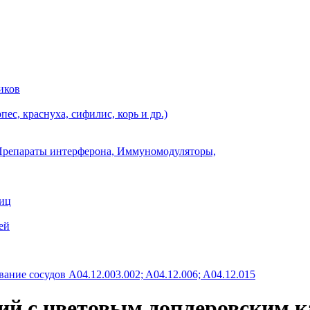
иков
ес, краснуха, сифилис, корь и др.)
Препараты интерферона, Иммуномодуляторы,
ниц
ей
ание сосудов A04.12.003.002; A04.12.006; A04.12.015
й с цветовым доплеровским к