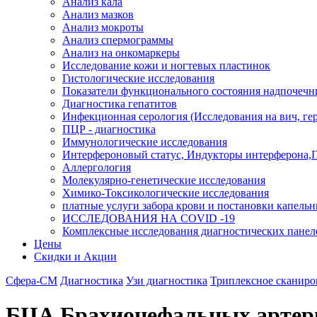
Анализ кала
Анализ мазков
Анализ мокроты
Анализ спермограммы
Анализ на онкомаркеры
Исследование кожи и ногтевых пластинок
Гистологические исследования
Показатели функционального состояния надпочечн
Диагностика гепатитов
Инфекционная серология (Исследования на вич, герп
ПЦР - диагностика
Иммунологические исследования
Интерфероновый статус, Индукторы интерферона,
Аллергология
Молекулярно-генетические исследования
Химико-Токсикологические исследования
платные услуги забора крови и постановки капель
ИССЛЕДОВАНИЯ НА COVID -19
Комплексные исследования диагностических панел
Цены
Скидки и Акции
Сфера-СМ
Диагностика
Узи диагностика
Триплексное сканиров
БЦА Брахиоцефальных артери