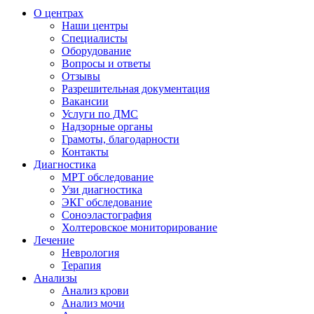
О центрах
Наши центры
Специалисты
Оборудование
Вопросы и ответы
Отзывы
Разрешительная документация
Вакансии
Услуги по ДМС
Надзорные органы
Грамоты, благодарности
Контакты
Диагностика
МРТ обследование
Узи диагностика
ЭКГ обследование
Соноэластография
Холтеровское мониторирование
Лечение
Неврология
Терапия
Анализы
Анализ крови
Анализ мочи