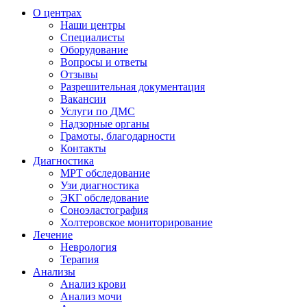
О центрах
Наши центры
Специалисты
Оборудование
Вопросы и ответы
Отзывы
Разрешительная документация
Вакансии
Услуги по ДМС
Надзорные органы
Грамоты, благодарности
Контакты
Диагностика
МРТ обследование
Узи диагностика
ЭКГ обследование
Соноэластография
Холтеровское мониторирование
Лечение
Неврология
Терапия
Анализы
Анализ крови
Анализ мочи