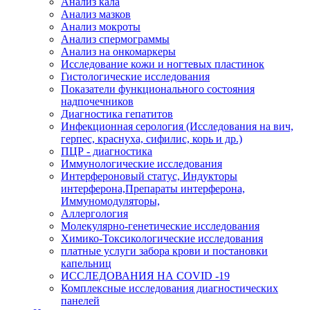
Анализ кала
Анализ мазков
Анализ мокроты
Анализ спермограммы
Анализ на онкомаркеры
Исследование кожи и ногтевых пластинок
Гистологические исследования
Показатели функционального состояния
надпочечников
Диагностика гепатитов
Инфекционная серология (Исследования на вич,
герпес, краснуха, сифилис, корь и др.)
ПЦР - диагностика
Иммунологические исследования
Интерфероновый статус, Индукторы
интерферона,Препараты интерферона,
Иммуномодуляторы,
Аллергология
Молекулярно-генетические исследования
Химико-Токсикологические исследования
платные услуги забора крови и постановки
капельниц
ИССЛЕДОВАНИЯ НА COVID -19
Комплексные исследования диагностических
панелей